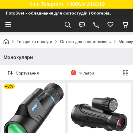
Наш Telegram +380634218319
FotoSvet - обладнання для фотостудій і блогерів.
Товари та послуги
Оптика для спостережень
Моноку
Монокуляри
Сортування
0
Фільтри
–3%