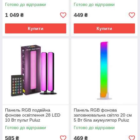
TBD0603377502L
Готово до відправки
Готово до відправки
1 049
449
₴
₴
Купити
Купити
Панель RGB подвійна
Панель RGB фонова
фонове освітлення 28 LED
заповнювальна світло 20 см
10 Вт пульт Puluz
5 Вт біла акумулятор Puluz
SYA0021141
TBD0603377501L
Готово до відправки
Готово до відправки
585
469
₴
₴