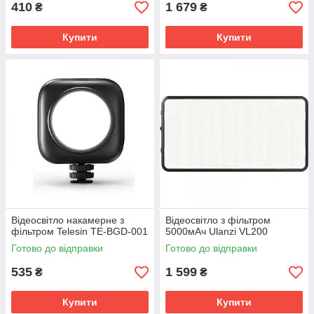
410
1 679
₴
₴
Купити
Купити
Відеосвітло накамерне з
Відеосвітло з фільтром
фільтром Telesin TE-BGD-001
5000мАч Ulanzi VL200
Готово до відправки
Готово до відправки
535
1 599
₴
₴
Купити
Купити