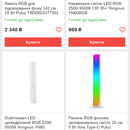
Лампа RGB для
Накамерне світло LED RGB
підсвічування фону 142 см
2500-9500К CRI 95+ Yongnuo
18 Вт Puluz TBD0603377301
YN60RGB
Готово до відправки
Готово до відправки
2 340
869
₴
₴
Купити
Купити
Освітлювач LED
Панель RGB фонова
циліндричний RGB 3200-
заповнювальна світло 20 см
5500К Yongnuo YN60
5 Вт біла Type-C Puluz