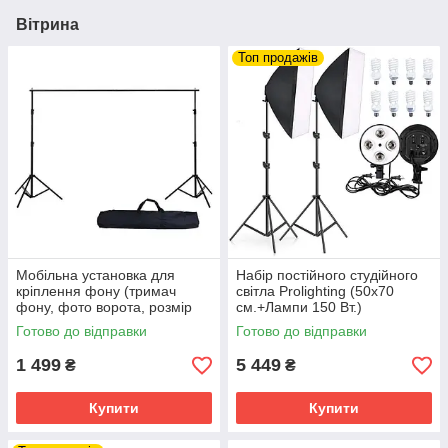
Вітрина
Топ продажів
Мобільна установка для
Набір постійного студійного
кріплення фону (тримач
світла Prolighting (50x70
фону, фото ворота, розмір
см.+Лампи 150 Вт.)
2,1х3,0 м)
Готово до відправки
Готово до відправки
1 499
5 449
₴
₴
Купити
Купити