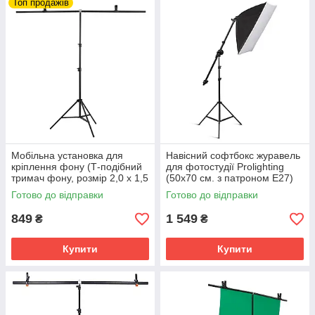
Топ продажів
Мобільна установка для
Навісний софтбокс журавель
кріплення фону (Т-подібний
для фотостудії Prolighting
тримач фону, розмір 2,0 х 1,5
(50х70 см. з патроном Е27)
м. з прищіпками)
Готово до відправки
Готово до відправки
849
1 549
₴
₴
Купити
Купити