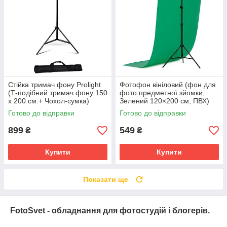
Стійка тримач фону Prolight
Фотофон вініловий (фон для
(Т-подібний тримач фону 150
фото предметної зйомки,
х 200 см.+ Чохол-сумка)
Зелений 120×200 см, ПВХ)
Готово до відправки
Готово до відправки
899
549
₴
₴
Купити
Купити
Показати ще
FotoSvet - обладнання для фотостудій і блогерів.