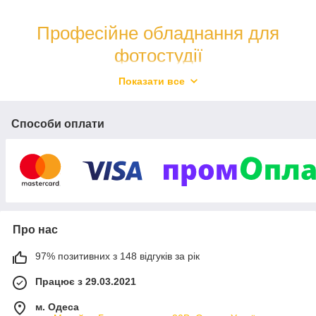
Професійне обладнання для
фотостудії
Показати все
Освітлення, різні аксесуари і багато
іншого
Способи оплати
З 2015 року на ринку. Поставляємо товари
безпосередньо від авторитетних виробників,
надаємо гарантію. Співпрацюємо з оптовиками і
дропшиперами.
Подивитися каталог
Про нас
97% позитивних з 148 відгуків за рік
Працює з 29.03.2021
Новинки та лідери продажів
м. Одеса