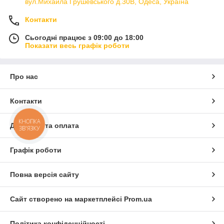
вул.Михайла Грушевського д.30В, Одеса, Україна
Контакти
Сьогодні працює з 09:00 до 18:00
Показати весь графік роботи
Про нас
и,
Контакти
КНОПКА
Доставка та оплата
ЗВ'ЯЗКУ
Графік роботи
Повна версія сайту
Сайт створено на маркетплейсі
Prom.ua
Набори постійного світла для фото та відео
Політика конфіденційності