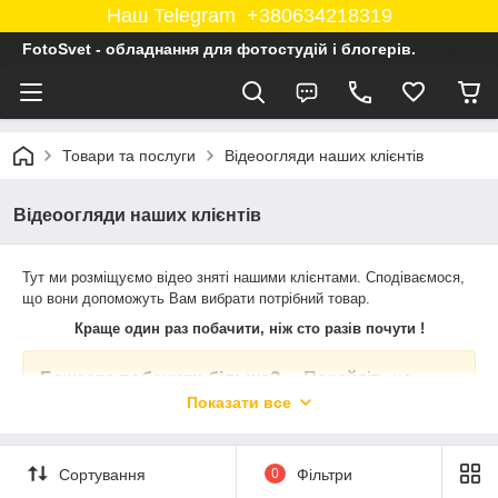
Наш Telegram +380634218319
FotoSvet - обладнання для фотостудій і блогерів.
Товари та послуги
Відеоогляди наших клієнтів
Відеоогляди наших клієнтів
Тут ми розміщуємо відео зняті нашими клієнтами. Сподіваємося,
що вони допоможуть Вам вибрати потрібний товар.
Краще один раз побачити, ніж сто разів почути !
Бажаєте побачити більше?
Перейдіть на
нашу сторінку в Instagram
@fotosvet.com.ua
Показати все
Сортування
0
Фільтри