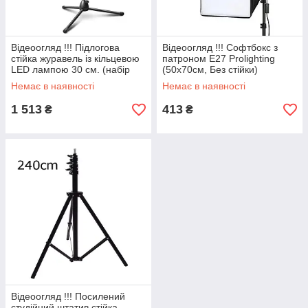
Відеоогляд !!! Підлогова
Відеоогляд !!! Софтбокс з
стійка журавель із кільцевою
патроном Е27 Prolighting
LED лампою 30 см. (набір
(50х70см, Без стійки)
для зйомки flatlay)
Немає в наявності
Немає в наявності
1 513
413
₴
₴
Відеоогляд !!! Посилений
студійний штатив стійка