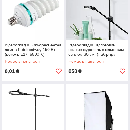
Відеоогляд !!! Флуоресцентна
Відеоогляд!!! Підлоговий
лампа Fotobestway 150 Вт
штатив журавель з кільцевим
(цоколь E27, 5500 K)
світлом 30 см. (набір для
зйомки flatlay)
Немає в наявності
Немає в наявності
0,01
858
₴
₴