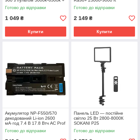
900 з пультом 3000k-6500k +
Ra98+ 25000-9000 К
Штатив
COLBOR PL8B
Готово до відправки
Готово до відправки
1 049
2 149
₴
₴
Купити
Купити
Акумулятор NP-F550/570
Панель LED — постійне
декодований Li-ion 2600
світло 25 Вт 2800-8000К
мА·год 7.4 В 17.8 Втч AC Prof
SOKANI P25
NP-F550
Готово до відправки
Готово до відправки