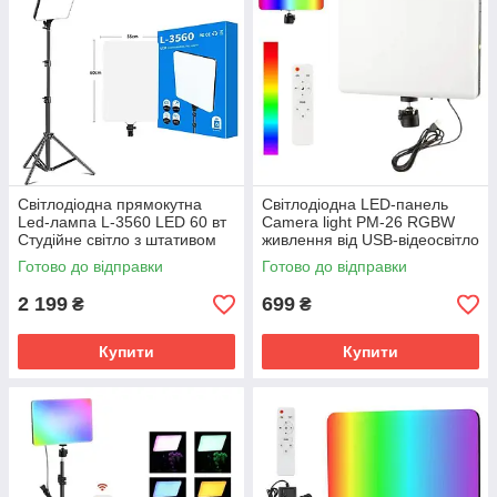
Світлодіодна прямокутна
Світлодіодна LED-панель
Led-лампа L-3560 LED 60 вт
Camera light PM-26 RGBW
Студійне світло з штативом
живлення від USB-відеосвітло
з пультом
Готово до відправки
Готово до відправки
2 199
699
₴
₴
Купити
Купити