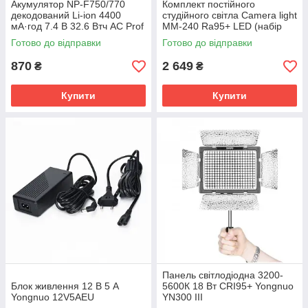
Акумулятор NP-F750/770
Комплект постійного
декодований Li-ion 4400
студійного світла Camera light
мА·год 7.4 В 32.6 Втч AC Prof
MM-240 Ra95+ LED (набір
NP-F750
блогера)
Готово до відправки
Готово до відправки
870
2 649
₴
₴
Купити
Купити
Панель світлодіодна 3200-
Блок живлення 12 В 5 А
5600К 18 Вт CRI95+ Yongnuo
Yongnuo 12V5AEU
YN300 III