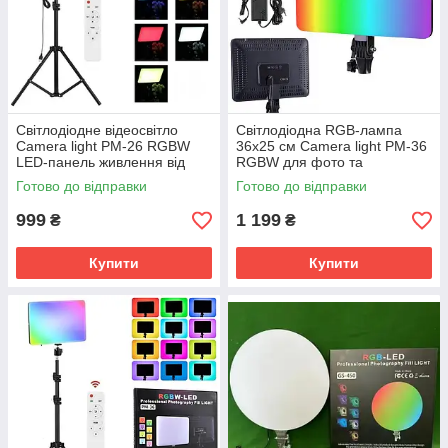
Світлодіодне відеосвітло
Світлодіодна RGB-лампа
Camera light PM-26 RGBW
36х25 см Camera light PM-36
LED-панель живлення від
RGBW для фото та
USB + Штатив
відеознімання
Готово до відправки
Готово до відправки
999
1 199
₴
₴
Купити
Купити