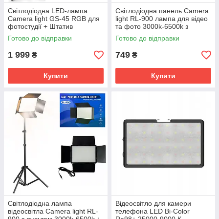
Світлодіодна LED-лампа
Світлодіодна панель Camera
Camera light GS-45 RGB для
light RL-900 лампа для відео
фотостудії + Штатив
та фото 3000k-6500k з
пультом ДК
Готово до відправки
Готово до відправки
1 999
749
₴
₴
Купити
Купити
Світлодіодна лампа
Відеосвітло для камери
відеосвітла Camera light RL-
телефона LED Bi-Color