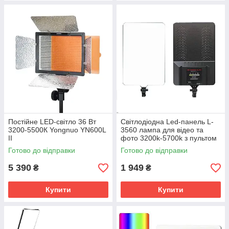
Постійне LED-світло 36 Вт
Світлодіодна Led-панель L-
3200-5500К Yongnuo YN600L
3560 лампа для відео та
II
фото 3200k-5700k з пультом
ДК
Готово до відправки
Готово до відправки
5 390
1 949
₴
₴
Купити
Купити