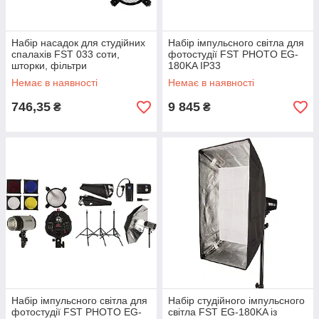
Набір насадок для студійних
Набір імпульсного світла для
спалахів FST 033 соти,
фотостудії FST PHOTO EG-
шторки, фільтри
180KA IP33
Немає в наявності
Немає в наявності
746,35
9 845
₴
₴
Набір імпульсного світла для
Набір студійного імпульсного
фотостудії FST PHOTO EG-
світла FST EG-180KA із