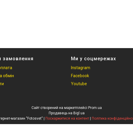
и замовлення
Ми у соцмережах
оплата
Instagram
а обмін
Facebook
ти
Youtube
Сайт створений на маркетплейсі
Prom.ua
Продавець на Bigl.ua
Інтернет-магазин "Fotosvet" |
Поскаржитися на контент
|
Політика конфіденційно