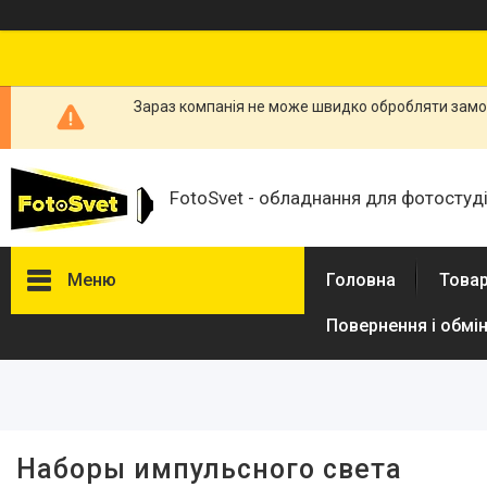
Зараз компанія не може швидко обробляти замов
FotoSvet - обладнання для фотостудій
Меню
Головна
Товар
Повернення і обмі
Фільтри
Ціна
Наборы импульсного света