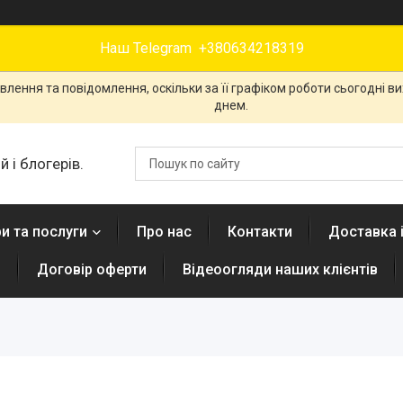
Наш Telegram +380634218319
лення та повідомлення, оскільки за її графіком роботи сьогодні 
днем.
 і блогерів.
и та послуги
Про нас
Контакти
Доставка 
н
Договір оферти
Відеоогляди наших клієнтів