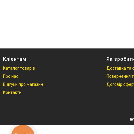
Товари та послуги
Стійки та тримачі фонів
Студійні фони
Студійні стійки
Софтбокси
Студійні парасольки
Студійне світло
Клієнтам
Як зробит
Лампи для постійного та
Каталог товарів
Доставка та 
імпульсного світла
Про нас
Повернення т
Набори постійного світла для
Відгуки про магазин
Договір офер
фото і відео
Контакти
Набори імпульсного світла
Фото відбивачі, тримачі для
відбивачів
Поворотні столики
Все для предметної зйомки
Лайтбокси, фотобокси