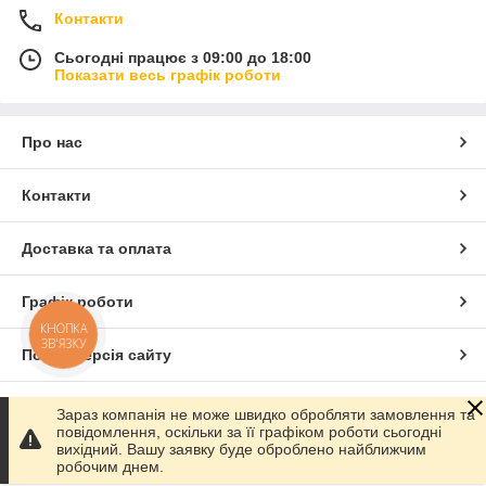
Контакти
Сьогодні працює з 09:00 до 18:00
Показати весь графік роботи
Про нас
Контакти
Доставка та оплата
Графік роботи
КНОПКА
ЗВ'ЯЗКУ
Повна версія сайту
Сайт створено на маркетплейсі
Prom.ua
Зараз компанія не може швидко обробляти замовлення та
повідомлення, оскільки за її графіком роботи сьогодні
вихідний. Вашу заявку буде оброблено найближчим
Політика конфіденційності
робочим днем.