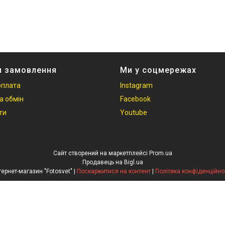
и замовлення
Ми у соцмережах
оплата
Instagram
а обмін
Facebook
ти
Youtube
Сайт створений на маркетплейсі
Prom.ua
Продавець на Bigl.ua
Інтернет-магазин "Fotosvet" |
Поскаржитися на контент
|
Політика конфіденційно