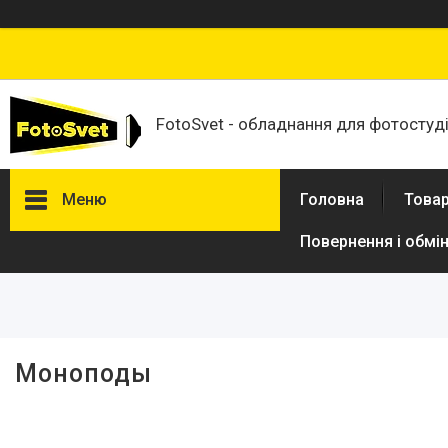
FotoSvet - обладнання для фотостудій
Меню
Головна
Товар
Повернення і обмі
Фільтри
Ціна
Моноподы
Товари та послуги
Стійки та тримачі фонів