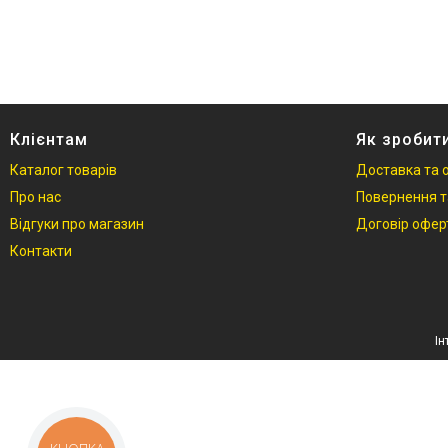
Студійні фони
Студійні стійки
Софтбокси
Студійні парасольки
Студійне світло
Клієнтам
Як зробит
Лампи для постійного та
Каталог товарів
Доставка та 
імпульсного світла
Про нас
Повернення т
Набори постійного світла для
Відгуки про магазин
Договір офер
фото і відео
Контакти
Набори імпульсного світла
Фото відбивачі, тримачі для
відбивачів
Поворотні столики
Все для предметної зйомки
Лайтбокси, фотобокси
Кільцеві лампи, товари для
блогерів