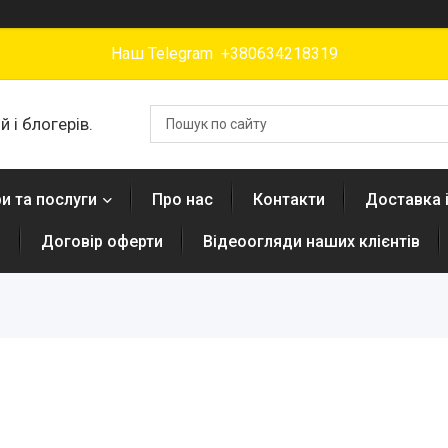
Наш Telegram +380634218319
 і блогерів.
и та послуги
Про нас
Контакти
Доставка 
н
Договір оферти
Відеоогляди наших клієнтів