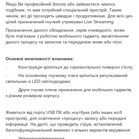
Якщо Ви професійний блогер або займаєтеся чимось
подібним, то вам потрібний спеціальний пристрій. Таким
чином, всі дії проходять швидше і продуктивніше. Для всіх цих
цілей призначений гнучкий утримувач Live Streaming.
Призначення даного обладнання, окрім очевидного, може
бути пов'язане з роботою мобільного гаджета, висвітленням
даного процесу та записом та передачею мови або пісні.
Основні можливості власника:
· Конструкція кріпиться до горизонтальної поверхні столу;
· На основному гнучкому плечі кріпиться регульований
світильник із LED світлодіодами;
· Друге гнучке плече призначене для мобільних гаджетів,
з різним розміром корпусу.
Живиться від порту USB ПК або ноутбука (або інших юсб
пристроїв), для освітлення «процесу» запису або передачі
інформації. На дроті, що проводить струм, встановлений
багатофункціональний вимикач з кількох варіантів керування.
· Увімкнення/вимкнення;