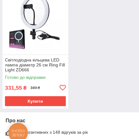
Світлодіодна кільцева LED
лампа діаметр 26 см Ring Fill
Light ZD666
Готово до відправки
331,55
₴
349 ₴
Купити
Про нас
97% позитивних з 148 відгуків за рік
КНОПКА
ЗВ'ЯЗКУ