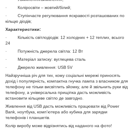
· Коліросвіти – жовтий/білий;
· Ступінчасте регулювання яскравості розташованих по
кільцю діодів;
Характеристики:
· Кількість світлодіодів: 12 холодних + 12 теплих, всього
24
· Потужність джерела світла: 12 Вт
· Матеріал затиску: вуглецева сталь
· Джерело живлення: USB 5V
Найзручніша річ для тих, кому соціальні мережі приносять
дохід і популярність, компактна гнучка лампа з власником для
телефону не тільки висвітлить зйомку, але й звільнить руки від
телефону, а універсальна прищіпка дасть можливість
встановити кільцеве світло де завгодно.
Живлення від USB дасть можливість працювати від Power
Bank, ноутбука, комп'ютера або кубика для зарядки
телефонів і планшетів.
Колір виробу може відрізнятись від наданого на фото!