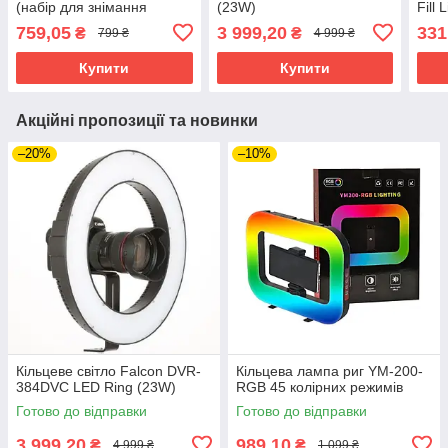
(набір для знімання
(23W)
Fill
флетлів)
759,05
3 999,20
331
₴
₴
799 ₴
4 999 ₴
Купити
Купити
Акційні пропозиції та новинки
–20%
–10%
Кільцеве світло Falcon DVR-
Кільцева лампа риг YM-200-
384DVC LED Ring (23W)
RGB 45 колірних режимів
Готово до відправки
Готово до відправки
3 999,20
989,10
₴
₴
4 999 ₴
1 099 ₴