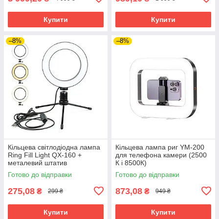
Купити
Купити
–8%
–8%
Кільцева світлодіодна лампа
Кільцева лампа риг YM-200
Ring Fill Light QX-160 +
для телефона камери (2500
металевий штатив
К і 8500К)
Готово до відправки
Готово до відправки
275,08
873,08
₴
₴
299 ₴
949 ₴
Купити
Купити