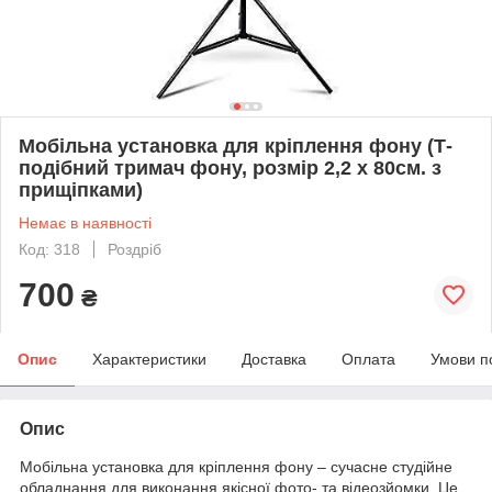
Мобільна установка для кріплення фону (Т-
подібний тримач фону, розмір 2,2 х 80см. з
прищіпками)
Немає в наявності
Код: 318
Роздріб
700
₴
Опис
Характеристики
Доставка
Оплата
Умови п
Опис
Мобільна установка для кріплення фону – сучасне студійне
обладнання для виконання якісної фото- та відеозйомки. Це