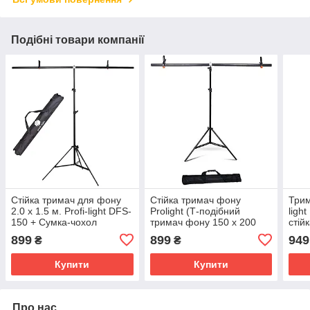
Подібні товари компанії
Стійка тримач для фону
Стійка тримач фону
Трим
2.0 х 1.5 м. Profi-light DFS-
Prolight (Т-подібний
ligh
150 + Сумка-чохол
тримач фону 150 х 200
стійк
см.+ Чохол-сумка)
899
899
949
₴
₴
Купити
Купити
Про нас