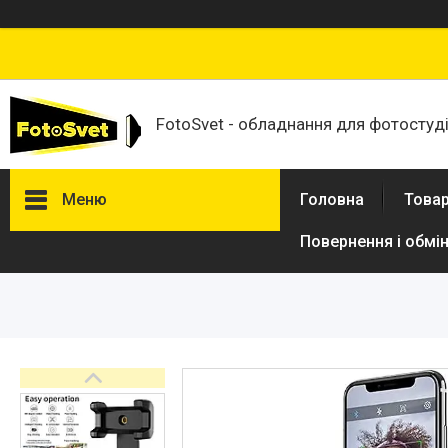
FotoSvet - обладнання для фотостудій
Меню
Головна
Товар
Повернення і обмі
Товари та послуги
Стійки та тримачі фонів
Студійні фони
Студійні стійки
Софтбокси
Студійні парасольки
Студійне світло
Лампи для постійного та