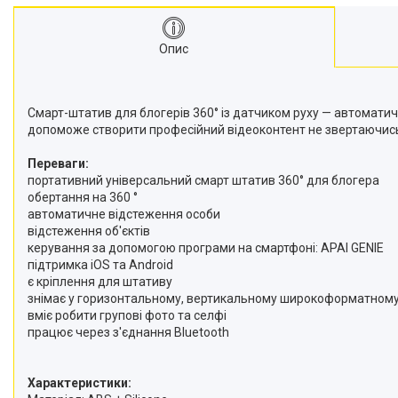
Моноподи
Набір для блогера
Опис
Лінзи-об'єктиви для
смартфонів, фільтри
Оптика для спостережень
Смарт-штатив для блогерів 360° із датчиком руху — автоматичн
Сумки для студійного
допоможе створити професійний відеоконтент не звертаючись 
обладнання
Перехідники для фототехніки і
Переваги:
адаптери
портативний універсальний смарт штатив 360° для блогера
обертання на 360 °
Мікрофони, стійки, пантографи
автоматичне відстеження особи
Міні вітрові машини
відстеження об'єктів
керування за допомогою програми на смартфоні: APAI GENIE
Генератори диму
підтримка iOS та Android
Аксесуари для фото-
є кріплення для штативу
відеозйомки
знімає у горизонтальному, вертикальному широкоформатном
Кріплення
вміє робити групові фото та селфі
працює через з'єднання Bluetooth
Аксесуари для мобільних
телефонів і смартфонів
Товари для дому
Характеристики: