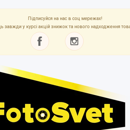
Підписуйся на нас в соц мережах!
ь завжди у курсі акцій знижок та нового надходження тов