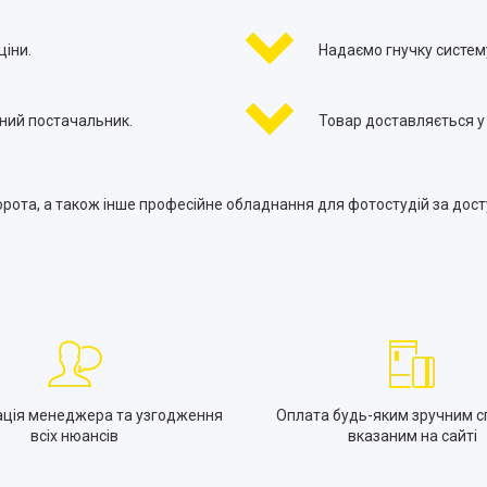
ціни.
Надаємо гнучку систему
ний постачальник.
Товар доставляється у 
орота, а також інше професійне обладнання для фотостудій за дост
ація менеджера та узгодження
Оплата будь-яким зручним с
всіх нюансів
вказаним на сайті