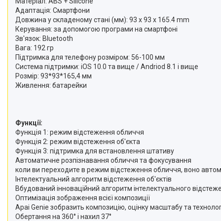
Матеріал: ABS + Silicone
Відеоогляди наших клієнтів
Адаптація: Смартфони
Довжина у складеному стані (мм): 93 x 93 x 165.4 mm
Знижки
Керування: за допомогою програми на смартфоні
Зв'язок: Bluetooth
Сертифікати
Вага: 192 гр
Підтримка для телефону розміром: 56-100 мм
Система підтримки: iOS 10.0 та вище / Andriod 8.1 і вище
Розмір: 93*93*165,4 мм
Живлення: батарейки
Функції:
Функція 1: режим відстеження обличчя
Функція 2: режим відстеження об'єкта
Функція 3: підтримка для встановлення штативу
Автоматичне розпізнавання обличчя та фокусування
коли ви переходите в режим відстеження обличчя, воно автомат
Інтелектуальний алгоритм відстеження об'єктів
Вбудований інноваційний алгоритм інтелектуального відстежен
Оптимізація зображення всієї композиції
Apai Genie зобразить композицію, оцінку масштабу та технол
Обертання на 360° і нахил 37°