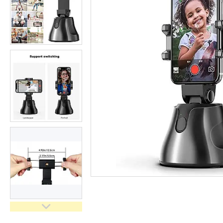
імпульсного світла
Набори постійного світла для
фото і відео
Набори імпульсного світла
Фото відбивачі, тримачі для
відбивачів
Поворотні столики
Все для предметної зйомки
Лайтбокси, фотобокси
Кільцеві лампи, товари для
блогерів
Світлодіодні LED-панель,
відеосвітло
Підсвічування, накамерне
світло
Штативи для фотоапаратів і
відеокамер
Стедіками, стабілізатори