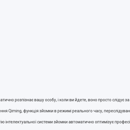
ично розпізнає вашу особу, і коли ви йдете, воно просто слідує з
ня Qiming, функція зйомки в режимі реального часу, переслідуван
огію інтелектуальної системи зйомки автоматично оптимізує профе