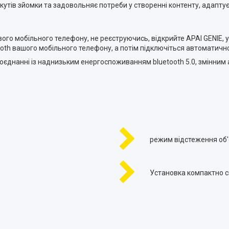
утів зйомки та задовольняє потреби у створенні контенту, адаптує
ого мобільного телефону, не реєструючись, відкрийте APAI GENIE, 
ooth вашого мобільного телефону, а потім підключіться автоматично.
оєднанні із наднизьким енергоспоживанням bluetooth 5.0, змінн
режим відстеження об'
Установка компактно с