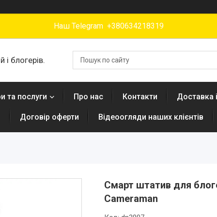
Наш Telegram +380634218319
 і блогерів.
и та послуги
Про нас
Контакти
Доставка 
н
Договір оферти
Відеоогляди наших клієнтів
Смарт штатив для блоге
Cameraman