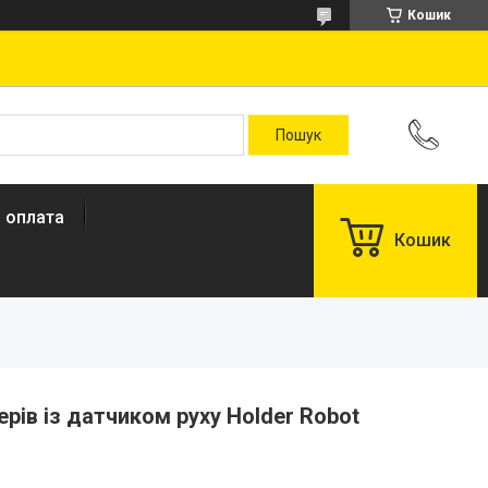
Кошик
і оплата
Кошик
рів із датчиком руху Holder Robot