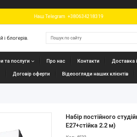
Наш Telegram +380634218319
 і блогерів.
и та послуги
Про нас
Контакти
Доставка 
н
Договір оферти
Відеоогляди наших клієнтів
Набір постійного студій
Е27+стійка 2.2 м)