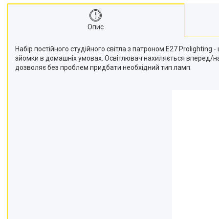
Моноподи
Набір для блогера
Опис
Лінзи-об'єктиви для
смартфонів, фільтри
Набір постійного студійного світла з патроном Е27 Prolighting 
Оптика для спостережень
зйомки в домашніх умовах. Освітлювач нахиляється вперед/наз
Сумки для студійного
дозволяє без проблем придбати необхідний тип ламп.
обладнання
Перехідники для фототехніки і
адаптери
Мікрофони, стійки, пантографи
Міні вітрові машини
Генератори диму
Аксесуари для фото-
відеозйомки
Кріплення
Аксесуари для мобільних
телефонів і смартфонів
Товари для дому