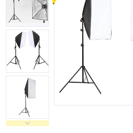
імпульсного світла
Набори постійного світла для
фото і відео
Набори імпульсного світла
Фото відбивачі, тримачі для
відбивачів
Поворотні столики
Все для предметної зйомки
Лайтбокси, фотобокси
Кільцеві лампи, товари для
блогерів
Світлодіодні LED-панель,
відеосвітло
Підсвічування, накамерне
світло
Штативи для фотоапаратів і
відеокамер
Стедіками, стабілізатори