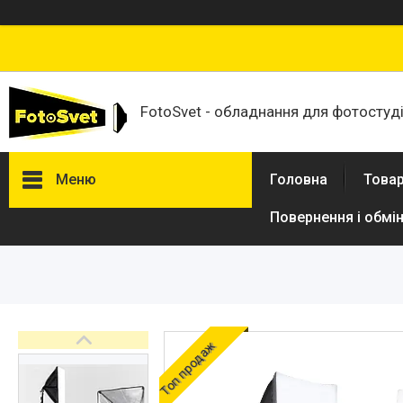
FotoSvet - обладнання для фотостудій
Меню
Головна
Товар
Повернення і обмі
Товари та послуги
Стійки та тримачі фонів
Студійні фони
Студійні стійки
Софтбокси
Топ продаж
Студійні парасольки
Студійне світло
Лампи для постійного та