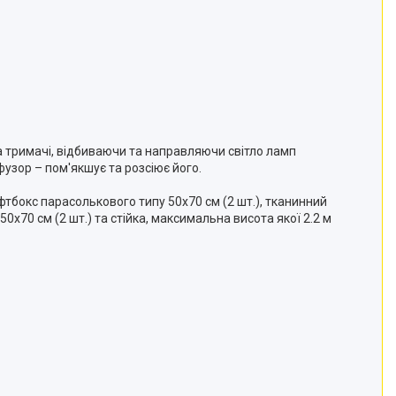
а тримачі, відбиваючи та направляючи світло ламп
узор – пом'якшує та розсіює його.
тбокс парасолькового типу 50х70 см (2 шт.), тканинний
0х70 см (2 шт.) та стійка, максимальна висота якої 2.2 м