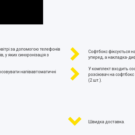
овітрі за допомогою телефонів
Софтбокс фіксується н
, у яких синхронізація з
уперед, а накладка-диф
У комплект входить соф
осовувати напівавтоматичні
розсіювач на софтбокс 5
(2 шт.).
Швидка доставка.