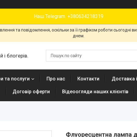
Наш Telegram +380634218319
лення та повідомлення, оскільки за її графіком роботи сьогодні 
днем.
 і блогерів.
и та послуги
Про нас
Контакти
Доставка 
н
Договір оферти
Відеоогляди наших клієнтів
Флуоресцентна лампа дл