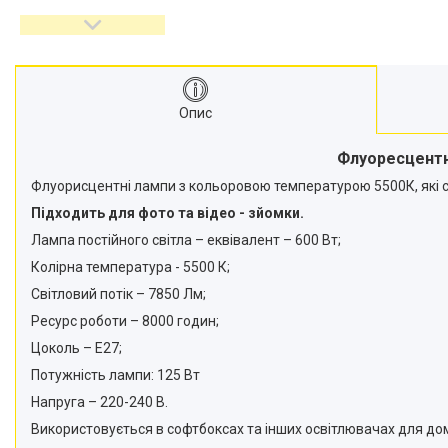
відеокамер
Стедіками, стабілізатори
Моноподи
Набір для блогера
Опис
Лінзи-об'єктиви для
смартфонів, фільтри
Флуоресцентна
Оптика для спостережень
Флуорисцентні лампи з кольоровою температурою 5500К, які
Сумки для студійного
обладнання
Підходить для фото та відео - зйомки.
Перехідники для фототехніки і
Лампа постійного світла – еквівалент – 600 Вт;
адаптери
Колірна температура - 5500 К;
Мікрофони, стійки, пантографи
Світловий потік – 7850 Лм;
Міні вітрові машини
Ресурс роботи – 8000 годин;
Генератори диму
Цоколь – E27;
Аксесуари для фото-
Потужність лампи: 125 Вт
відеозйомки
Напруга – 220-240 В.
Кріплення
Використовується в софтбоксах та інших освітлювачах для до
Аксесуари для мобільних