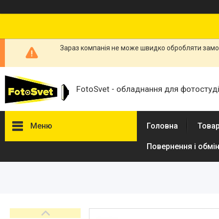
Зараз компанія не може швидко обробляти замов
FotoSvet - обладнання для фотостудій
Меню
Головна
Товар
Повернення і обмі
Товари та послуги
Стійки та тримачі фонів
Студійні фони
Студійні стійки
Софтбокси