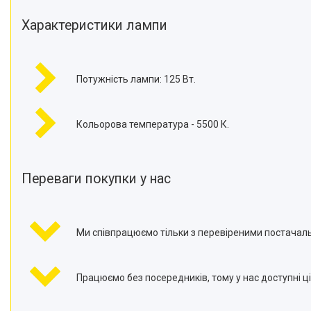
телефонів і смартфонів
Характеристики лампи
Товари для дому
Відеоогляди наших клієнтів
Знижки
Потужність лампи: 125 Вт.
Сертифікати
Кольорова температура - 5500 К.
Переваги покупки у нас
Ми співпрацюємо тільки з перевіреними постачал
Працюємо без посередників, тому у нас доступні ці