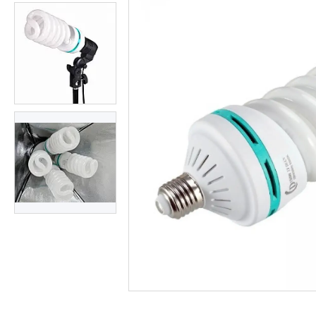
Студійні парасольки
Студійне світло
Лампи для постійного та
імпульсного світла
Набори постійного світла для
фото і відео
Набори імпульсного світла
Фото відбивачі, тримачі для
відбивачів
Поворотні столики
Все для предметної зйомки
Лайтбокси, фотобокси
Кільцеві лампи, товари для
блогерів
Світлодіодні LED-панель,
відеосвітло
Підсвічування, накамерне
світло
Штативи для фотоапаратів і