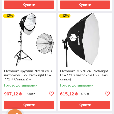
Купити
Купити
–12%
–12%
Октобокс круглий 70х70 см з
Октобокс 70х70 см Profi-light
патроном Е27 Profi-light CS-
CS-771 з патроном Е27 (Без
771 + Стійка 2 м
стійки)
Готово до відправки
Готово до відправки
967,12
615,12
₴
₴
1 099 ₴
699 ₴
Купити
Купити