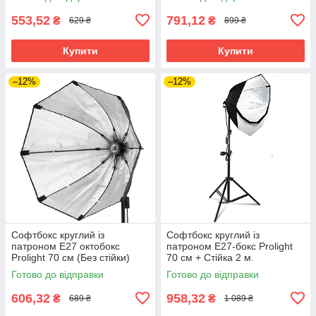
553,52
791,12
₴
₴
629 ₴
899 ₴
Купити
Купити
–12%
–12%
Софтбокс круглий із
Софтбокс круглий із
патроном Е27 октобокс
патроном Е27-бокс Prolight
Prolight 70 см (Без стійки)
70 см + Стійка 2 м.
Готово до відправки
Готово до відправки
606,32
958,32
₴
₴
689 ₴
1 089 ₴