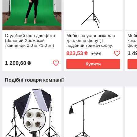
Студійний фон для фото
Мобільна установка для
Мобі
(Зелений Хромакей
кріплення фону (Т-
кріп
тканинний 2.0 м.×3.0 м.)
подібний тримач фону,
фону
розмір 2,0 х 1,5 м. з
2,1х
823,53
1 4
₴
849 ₴
прищіпками)
1 209,60
₴
Купити
Подібні товари компанії