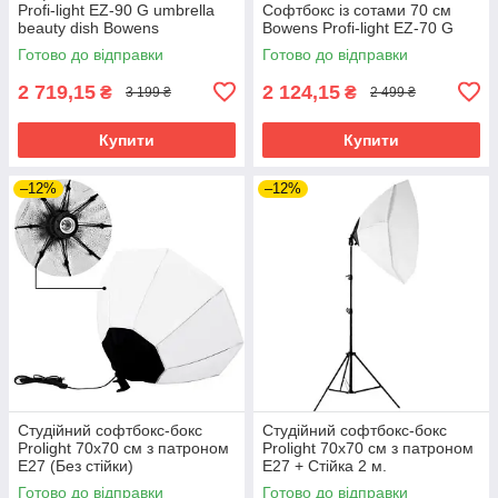
Profi-light EZ-90 G umbrella
Софтбокс із сотами 70 см
beauty dish Bowens
Bowens Profi-light EZ-70 G
Готово до відправки
Готово до відправки
2 719,15
2 124,15
₴
₴
3 199 ₴
2 499 ₴
Купити
Купити
–12%
–12%
Студійний софтбокс-бокс
Студійний софтбокс-бокс
Prolight 70х70 см з патроном
Prolight 70х70 см з патроном
Е27 (Без стійки)
Е27 + Стійка 2 м.
Готово до відправки
Готово до відправки