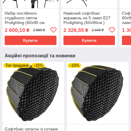
Набір постійного
Навісний софтбокс
Соф
студійного світла
журавель на 5 ламп Е27
60х9
Prolighting (60х90 см.
Prolighting (60х90см.)
ламп
софтбокси на 4 лампи
2 600,10
2 326,55
1 3
₴
₴
2 889 ₴
2 449 ₴
Е27 + стійка 2.2 м.)
Купити
Купити
Акційні пропозиції та новинки
Топ продажів
–15%
–15%
Софтбокс октагон із сотами