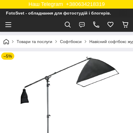
Наш Telegram +380634218319
FotoSvet - обладнання для фотостудій і блогерів.
Товари та послуги
Софтбокси
Навісний софтбокс жур
–5%