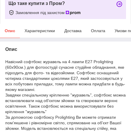
Що таке купити з Пром?
Замовлення під захистом
Опис
Характеристики
Доставка
Оплата
Умови п
Опис
Навісний софтбокс журавель на 4 лампи Е27 Prolighting
(60х90см.) для фотоостудії сучасне студійне обладнання, яке
підходить для фото- та відеозйомки. Софтбокс оснащений
чотирма стандартними цоколями E27, який застосовується у
всіх побутових приладах, тому лампи можна придбати в будь-
якому магазині.
Завдяки спеціальному кріпленню "журавель", софтбокс можна
встановлювати над об'єктом зйомки та створювати верхнє
освітлення. Також софтбокс можна використовувати без
кріплення "журавель"
За допомогою софтбоксу Prolighting Ви можете отримати
пом'якшене і рівномірне світло, спрямоване на об'єкт Вашої
зйомки. Модель встановлюється на спеціальну стійку, яка