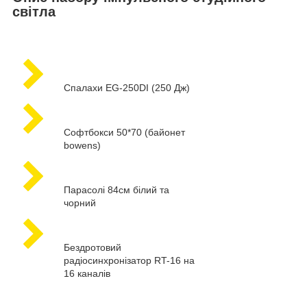
світла
Спалахи EG-250DI (250 Дж)
Софтбокси 50*70 (байонет
bowens)
Парасолі 84см білий та
чорний
Бездротовий
радіосинхронізатор RT-16 на
16 каналів