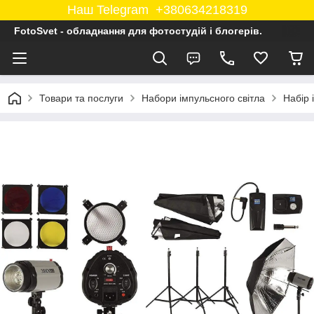
Наш Telegram +380634218319
FotoSvet - обладнання для фотостудій і блогерів.
Товари та послуги
Набори імпульсного світла
Набір 