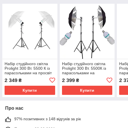
Набір студійного світла
Набір студійного світла
Набі
Prolight 300 Вт. 5500 К із
Prolight 300 Вт. 5500К із
Prol
парасольками на просвіт
парасольками на
пара
90 см
відображення 84 см
й пр
2 349
2 399
2 3
₴
₴
Купити
Купити
Про нас
97% позитивних з 148 відгуків за рік