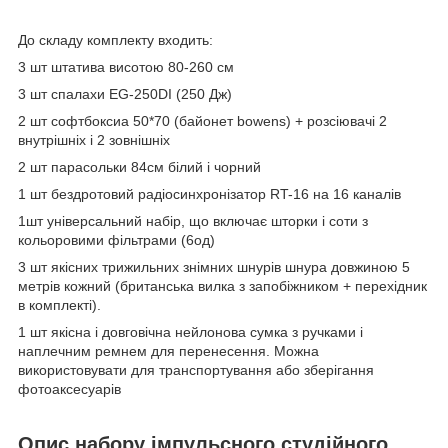
До складу комплекту входить:
3 шт штатива висотою 80-260 см
3 шт спалахи EG-250DI (250 Дж)
2 шт софтбоксиа 50*70 (байонет bowens) + розсіювачі 2
внутрішніх і 2 зовнішніх
2 шт парасольки 84см білий і чорний
1 шт бездротовий радіосинхронізатор RT-16 на 16 каналів
1шт універсальний набір, що включає шторки і соти з
кольоровими фільтрами (6од)
3 шт якісних трижильних знімних шнурів шнура довжиною 5
метрів кожний (британська вилка з запобіжником + перехідник
в комплекті).
1 шт якісна і довговічна нейлонова сумка з ручками і
наплечним ремнем для перенесення. Можна
використовувати для транспортування або зберігання
фотоаксесуарів
Опис набору імпульсного студійного