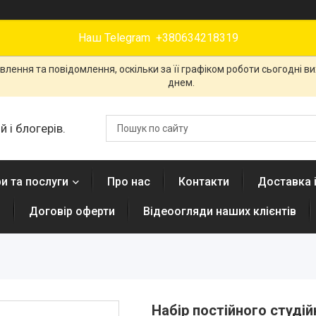
Наш Telegram +380634218319
лення та повідомлення, оскільки за її графіком роботи сьогодні 
днем.
 і блогерів.
и та послуги
Про нас
Контакти
Доставка 
н
Договір оферти
Відеоогляди наших клієнтів
Набір постійного студій