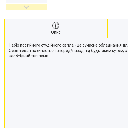
відеокамер
Стедіками, стабілізатори
Моноподи
Набір для блогера
Опис
Лінзи-об'єктиви для
смартфонів, фільтри
Набір постійного студійного світла - це сучасне обладнання дл
Оптика для спостережень
Освітлювач нахиляється вперед/назад під будь-яким кутом, а
Сумки для студійного
необхідний тип ламп.
обладнання
Перехідники для фототехніки і
адаптери
Мікрофони, стійки, пантографи
Міні вітрові машини
Генератори диму
Аксесуари для фото-
відеозйомки
Кріплення
Аксесуари для мобільних