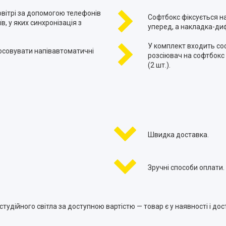
овітрі за допомогою телефонів
Софтбокс фіксується н
, у яких синхронізація з
уперед, а накладка-диф
У комплект входить соф
осовувати напівавтоматичні
розсіювач на софтбокс 5
(2 шт.).
Швидка доставка.
Зручні способи оплати.
тудійного світла за доступною вартістю — товар є у наявності і дост