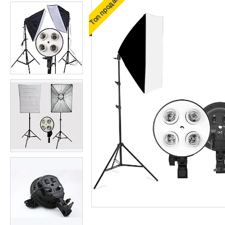
Топ продаж
Студійні парасольки
Студійне світло
Лампи для постійного та
імпульсного світла
Набори постійного світла для
фото і відео
Набори імпульсного світла
Фото відбивачі, тримачі для
відбивачів
Поворотні столики
Все для предметної зйомки
Лайтбокси, фотобокси
Кільцеві лампи, товари для
блогерів
Світлодіодні LED-панель,
відеосвітло
Підсвічування, накамерне
світло
Штативи для фотоапаратів і