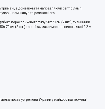
а тримачі, відбиваючи та направляючи світло ламп
узор – пом'якшує та розсіює його.
тбокс парасолькового типу 50х70 см (2 шт.), тканинний
0х70 см (2 шт.) та стійка, максимальна висота якої 2.2 м
авляється в усі регіони України у найкоротші терміни!