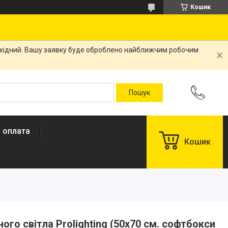
Кошик
вихідний. Вашу заявку буде оброблено найближчим робочим
і оплата
Кошик
ного світла Prolighting (50х70 см. софтбокси