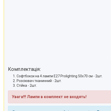
телефонів і смартфонів
Товари для дому
Відеоогляди наших клієнтів
Знижки
Сертифікати
Комплектація:
Софтбокси на 4 лампи Е27 Prolighting 50х70 см - 2шт.
Розсіювач тканинний - 2шт.
Стійка - 2шт.
Увага!!! Лампи в комплект не входять!