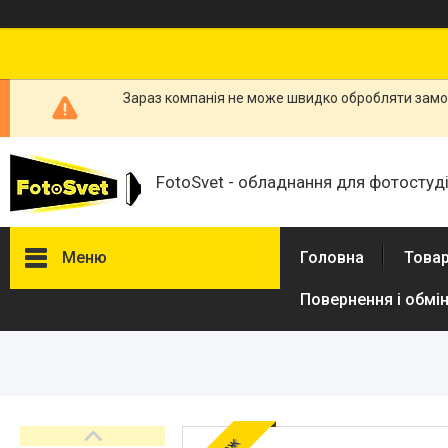
Зараз компанія не може швидко обробляти замов
FotoSvet - обладнання для фотостудій
Меню
Головна
Товар
Повернення і обмі
Товари та послуги
Стійки та тримачі фонів
Студійні фони
Студійні стійки
Софтбокси