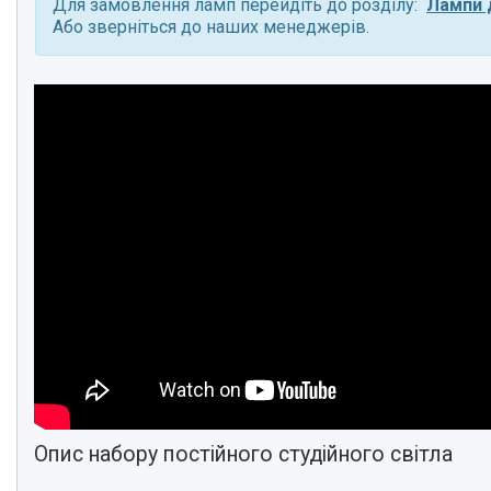
Для замовлення ламп перейдіть до розділу:
Лампи д
Або зверніться до наших менеджерів.
Опис набору постійного студійного світла