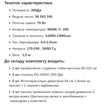
Технічні характеристики:
Потужність:
300Дж
Ведуче число:
56 ISO 100
Пілотна лампа:
75 Вт
Колірна температура:
5600К +/- 200
Тривалість імпульсу:
1/2000-1/800сек
Час перезарядки:
0,5-2,0сек
Напруга:
170-240 , 50/60 Гц
Вага :
1,2 кг
До складу комплекту входить:
1 шт
професійних студійних стійки висотою 80-210 см
1 шт
спалаху EG-300DI (300 Дж)
2 шт
Фотопарасольки діаметром 84 см 1 білий на
просвіт + 1 чорний з відбивачем
1 шт
якісних трижильних знімних шнурів довжиною 5
метрів кожен (британська вилка із запобіжником +
перехідник у комплекті)