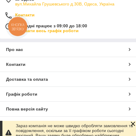
вул.Михайла Грушевського д.30В, Одеса, Україна
Контакти
КНОПКА
Сьогодні працює з 09:00 до 18:00
ЗВ'ЯЗКУ
Показати весь графік роботи
Про нас
Контакти
Доставка та оплата
Графік роботи
Повна версія сайту
Сайт створено на маркетплейсі
Prom.ua
Зараз компанія не може швидко обробляти замовлення та
повідомлення, оскільки за її графіком роботи сьогодні
вихідний. Вашу заявку буде оброблено найближчим