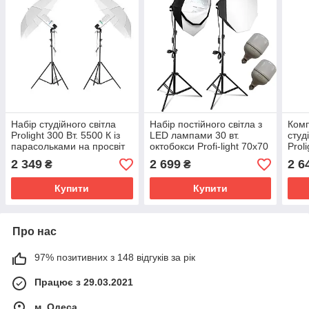
Набір студійного світла
Набір постійного світла з
Комп
Prolight 300 Вт. 5500 К із
LED лампами 30 вт.
студ
парасольками на просвіт
октобокси Profi-light 70х70
Prol
90 см
см
Стій
2 349
2 699
2 6
₴
₴
Купити
Купити
Про нас
97% позитивних з 148 відгуків за рік
Працює з 29.03.2021
м. Одеса