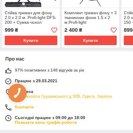
Стійка тримач для фону
Комплект тримач фону + 3
Стій
2.0 х 2.0 м. Profi-light DFS-
тканинних фони 1.5 х 2
2.0 х
200 + Сумка-чохол
м.Profi-light
150 
999
2 400
899
₴
₴
Купити
Купити
Про нас
97% позитивних з 148 відгуків за рік
Працює з 29.03.2021
м. Одеса
вул.Михайла Грушевського д.30В, Одеса, Україна
Контакти
Сьогодні працює з 09:00 до 18:00
Показати весь графік роботи