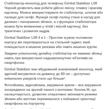
Стабілізатор-монопод для телефону Gimbal Stabilizer L08
Чорний дозволить вам робити дійсно якісну, плавну і красиву
картинку. Можна використовувати як стабілізатор, штатив або
палицю для селфі. Функція селфі палиці стане в нагоді для
далеких і панорамних зйомок, а з функцією стабілізатора
можна бути впевненим у чіткій і якісній картинці, без
тремтячих і розмитих кадрів.
Gimbal Stabilizer L08 4 в 1 - Простим зсувом половинки
корпусу він перетворюється на стильний гаджет, який
поміщається в кишеню рюкзака або навіть кишеню куртки.
Завдяки унікальному дизайну стабілізатор не заважає зйомці
навіть при використанні надширококутних об'єктивів на
смартфонах.
Gimbal Stabilizer має вбудований алюмінієвий монопод, який
здатний висуватися на довжину до 80 см – доступних
знімальних ракурсів стало ще більше!
Фотозйомка, відеозйомка, керування зумом – все керування
зосереджено на зручній панелі з кнопками. Кнопка М, що
налаштовується, дозволяє оперативно змінювати режими
зйомки або миттєво перемикатися з пейзажної орієнтації
смартфона на портретну.