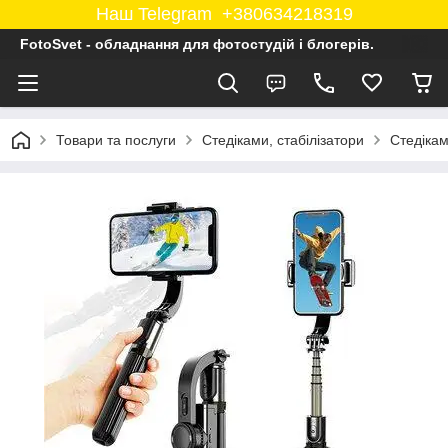
Наш Telegram +380634218319
FotoSvet - обладнання для фотостудій і блогерів.
Товари та послуги
Стедіками, стабілізатори
Стедікам