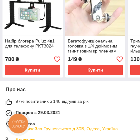
Набір блогера Puluz 4в1
Багатофункціональна
Трим
для телефону PKT3024
головка з 1/4 дюймовим
гнуч
гвинтівовим кріпленням
кіль
Prof
780
149
130
₴
₴
Купити
Купити
Про нас
97% позитивних з 148 відгуків за рік
Працює з 29.03.2021
КНОПКА
м. Одеса
ЗВ'ЯЗКУ
вул.Михайла Грушевського д.30В, Одеса, Україна