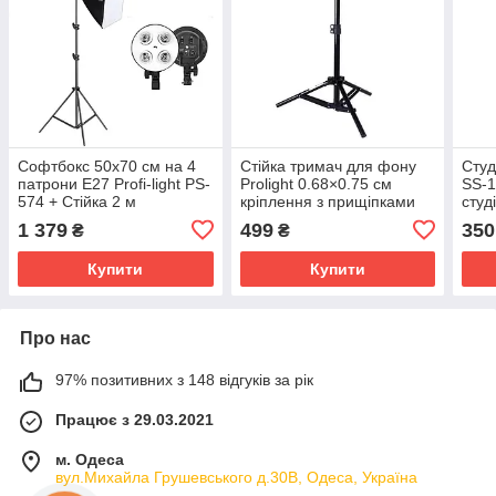
Софтбокс 50х70 см на 4
Стійка тримач для фону
Студі
патрони E27 Profi-light PS-
Prolight 0.68×0.75 см
SS-1
574 + Стійка 2 м
кріплення з прищіпками
студ
1 379
499
350
₴
₴
Купити
Купити
Про нас
97% позитивних з 148 відгуків за рік
Працює з 29.03.2021
м. Одеса
вул.Михайла Грушевського д.30В, Одеса, Україна