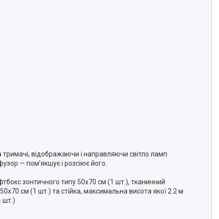
а тримачі, відображаючи і направляючи світло ламп
узор — пом'якшує і розсіює його.
тбокс зонтичного типу 50х70 см (1 шт.), тканинний
0х70 см (1 шт.) та стійка, максимальна висота якої 2.2 м
 шт.)