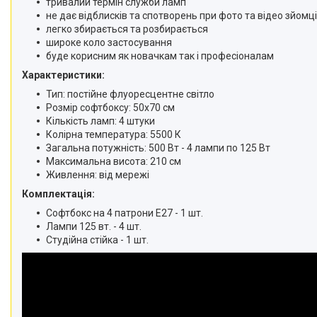
тривалий термін служби ламп
телефонів і смартфонів
не дає відблисків та спотворень при фото та відео зйомці
Товари для дому
легко збирається та розбирається
широке коло застосування
Відеоогляди наших клієнтів
буде корисним як новачкам так і професіоналам
Знижки
Характеристики:
Тип: постійне флуоресцентне світло
Сертифікати
Розмір софтбоксу: 50x70 см
Кількість ламп: 4 штуки
Колірна температура: 5500 К
Загальна потужність: 500 Вт - 4 лампи по 125 Вт
Максимальна висота: 210 см
Живлення: від мережі
Комплектація:
Софтбокс на 4 патрони E27 - 1 шт.
Лампи 125 вт. - 4 шт.
Студійна стійка - 1 шт.