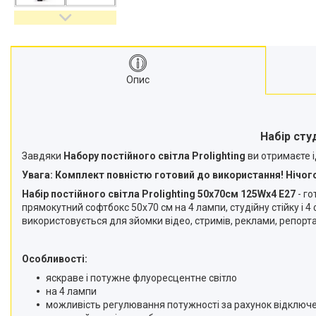
відеокамер
Стедіками, стабілізатори
Моноподи
Набір для блогера
Опис
Лінзи-об'єктиви для
смартфонів, фільтри
Оптика для спостережень
Сумки для студійного
Набір студ
обладнання
Завдяки
Набору постійного світла Prolighting
ви отримаєте ід
Перехідники для фототехніки і
Увага: Комплект повністю готовий до використання! Нічого
адаптери
Набір постійного світла Prolighting 50х70см 125Wх4 Е27
- го
Мікрофони, стійки, пантографи
прямокутний софтбокс 50x70 см на 4 лампи, студійну стійку і 
Міні вітрові машини
використовується для зйомки відео, стримів, реклами, репортаж
Генератори диму
Аксесуари для фото-
Особливості:
відеозйомки
яскраве і потужне флуоресцентне світло
Кріплення
на 4 лампи
можливість регулювання потужності за рахунок відключе
Аксесуари для мобільних