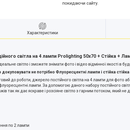
покидаючи сайту.
Характеристики
ійного світла на 4 лампи Prolighting 50x70 + Стійка + Ла
еальне світло і зможете знімати фото і відео відмінної якості в будь
 докуповувати не потрібно Флуоресцентні лампи і стійка стійка
товий до роботи, джерело постійного світла на 4 лампи для фото аб
4 флуоресцентні лампи. За допомогою даного набору постійного світ
ів так як дає яскраве і розсіяне світло з гарним потоком, який не 
ння по 2 лампи