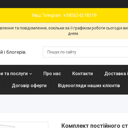
Наш Telegram +380634218319
лення та повідомлення, оскільки за її графіком роботи сьогодні 
днем.
 і блогерів.
и та послуги
Про нас
Контакти
Доставка 
н
Договір оферти
Відеоогляди наших клієнтів
Комплект постійного ст