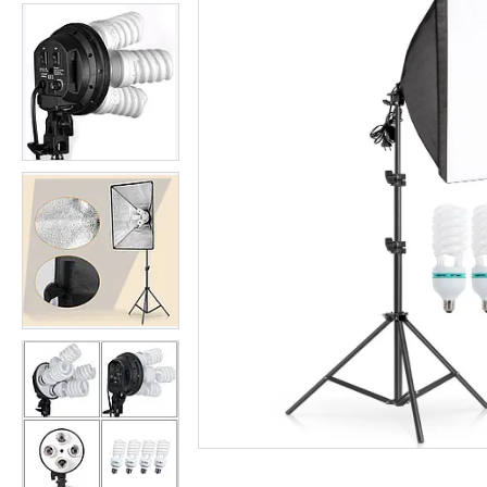
Студійні парасольки
Студійне світло
Лампи для постійного та
імпульсного світла
Набори постійного світла для
фото і відео
Набори імпульсного світла
Фото відбивачі, тримачі для
відбивачів
Поворотні столики
Все для предметної зйомки
Лайтбокси, фотобокси
Кільцеві лампи, товари для
блогерів
Світлодіодні LED-панель,
відеосвітло
Підсвічування, накамерне
світло
Штативи для фотоапаратів і