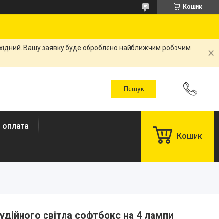
Кошик
вихідний. Вашу заявку буде оброблено найближчим робочим
і оплата
Кошик
удійного світла софтбокс на 4 лампи