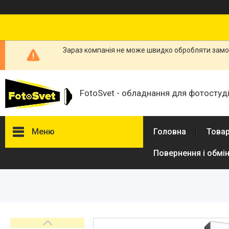
Зараз компанія не може швидко обробляти замов
FotoSvet - обладнання для фотостудій
Меню
Головна
Товар
Повернення і обмі
Товари та послуги
Стійки та тримачі фонів
Студійні фони
Студійні стійки
Софтбокси