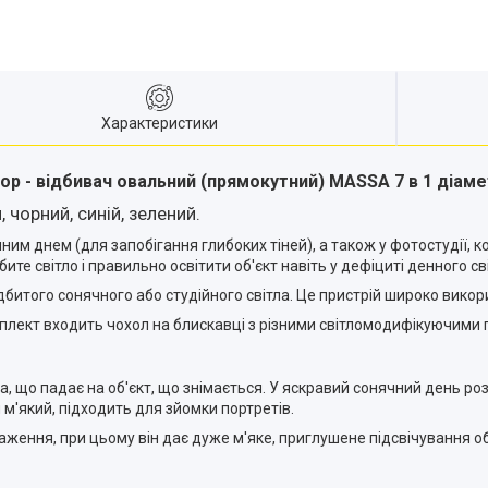
Характеристики
р - відбивач овальний (прямокутний) MASSA 7 в 1 діамет
, чорний, синій, зелений.
м днем (для запобігання глибоких тіней), а також у фотостудії, ко
 світло і правильно освітити об'єкт навіть у дефіциті денного сві
битого сонячного або студійного світла. Це пристрій широко викор
плект входить чохол на блискавці з різними світломодифікуючими
а, що падає на об'єкт, що знімається. У яскравий сонячний день р
ш м'який, підходить для зйомки портретів.
ення, при цьому він дає дуже м'яке, приглушене підсвічування об