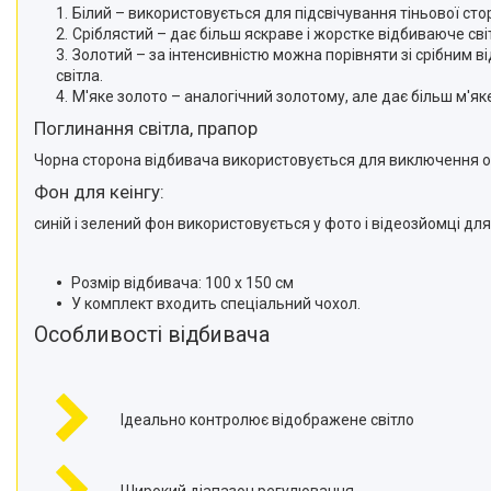
телефонів і смартфонів
Білий – використовується для підсвічування тіньової сто
Сріблястий – дає більш яскраве і жорстке відбиваюче світ
Товари для дому
Золотий – за інтенсивністю можна порівняти зі срібним в
Відеоогляди наших клієнтів
світла.
М'яке золото – аналогічний золотому, але дає більш м'яке
Знижки
Поглинання світла, прапор
Сертифікати
Чорна сторона відбивача використовується для виключення об'є
Фон для кеінгу:
синій і зелений фон використовується у фото і відеозйомці дл
Розмір відбивача: 100 х 150 см
У комплект входить спеціальний чохол.
Особливості відбивача
Ідеально контролює відображене світло
Широкий діапазон регулювання.