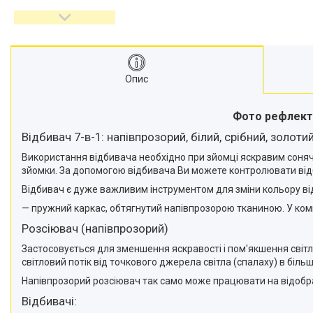
відеокамер
Стедіками, стабілізатори
Моноподи
Набір для блогера
Опис
Лінзи-об'єктиви для
смартфонів, фільтри
Оптика для спостережень
Фото рефлекто
Сумки для студійного
Відбивач 7-в-1: напівпрозорий, білий, срібний, золотий
обладнання
Використання відбивача необхідно при зйомці яскравим сонячни
Перехідники для фототехніки і
зйомки. За допомогою відбивача Ви можете контролювати відбите
адаптери
Відбивач є дуже важливим інструментом для зміни кольору від
Мікрофони, стійки, пантографи
— пружний каркас, обтягнутий напівпрозорою тканиною. У ком
Міні вітрові машини
Розсіювач (напівпрозорий)
Генератори диму
Застосовується для зменшення яскравості і пом'якшення світл
Аксесуари для фото-
світловий потік від точкового джерела світла (спалаху) в біль
відеозйомки
Напівпрозорий розсіювач так само може працювати на відображ
Кріплення
Відбивачі:
Аксесуари для мобільних