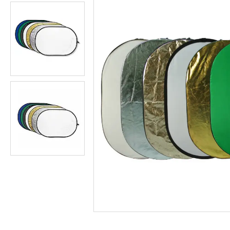
Студійні парасольки
Студійне світло
Лампи для постійного та
імпульсного світла
Набори постійного світла для
фото і відео
Набори імпульсного світла
Фото відбивачі, тримачі для
відбивачів
Поворотні столики
Все для предметної зйомки
Лайтбокси, фотобокси
Кільцеві лампи, товари для
блогерів
Світлодіодні LED-панель,
відеосвітло
Підсвічування, накамерне
світло
Штативи для фотоапаратів і