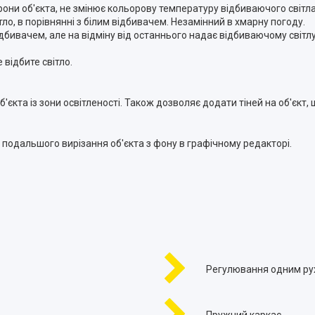
рони об'єкта, не змінює кольорову температуру відбиваючого світла
ло, в порівнянні з білим відбивачем. Незамінний в хмарну погоду.
ідбивачем, але на відміну від останнього надає відбиваючому світлу
 відбите світло.
кта із зони освітленості. Також дозволяє додати тіней на об'єкт, 
я подальшого вирізання об'єкта з фону в графічному редакторі.
Регулювання одним ру
Пружний каркас.