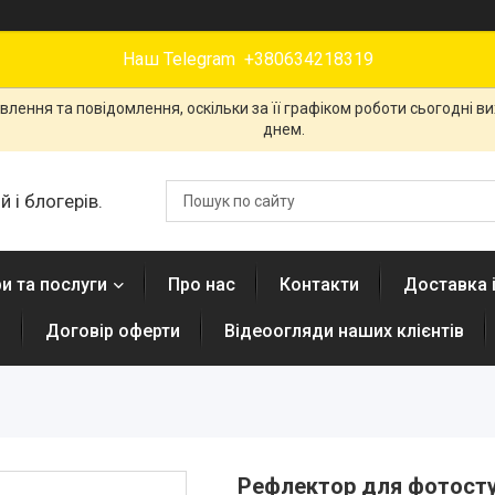
Наш Telegram +380634218319
лення та повідомлення, оскільки за її графіком роботи сьогодні 
днем.
 і блогерів.
и та послуги
Про нас
Контакти
Доставка 
н
Договір оферти
Відеоогляди наших клієнтів
Рефлектор для фотостуд