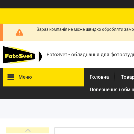
Зараз компанія не може швидко обробляти замов
FotoSvet - обладнання для фотостудій
Меню
Головна
Товар
Повернення і обмі
Товари та послуги
Стійки та тримачі фонів
Студійні фони
Студійні стійки
Софтбокси