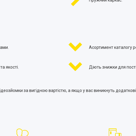
ами.
Асортимент каталогу 
а якості.
Діють знижки для постій
 відеозйомки за вигідною вартістю, а якщо у вас виникнуть додат