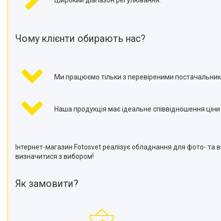
Чому клієнти обирають нас?
Ми працюємо тільки з перевіреними постачальник
Наша продукція має ідеальне співвідношення ціни т
Інтернет-магазин Fotosvet реалізує обладнання для фото- та
визначитися з вибором!
Як замовити?