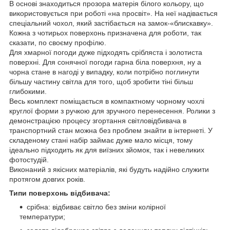
В основі знаходиться прозора матерія білого кольору, що
використовується при роботі «на просвіт». На неї надівається
спеціальний чохол, який застібається на замок-«блискавку».
Кожна з чотирьох поверхонь призначена для роботи, так
сказати, по своєму профілю.
Для хмарної погоди дуже підходять срібляста і золотиста
поверхні. Для сонячної погоди гарна біла поверхня, ну а
чорна стане в нагоді у випадку, коли потрібно поглинути
більшу частину світла для того, щоб зробити тіні більш
глибокими.
Весь комплект поміщається в компактному чорному чохлі
круглої форми з ручкою для зручного перенесення. Ролики з
демонстрацією процесу згортання світловідбивача в
транспортний стан можна без проблем знайти в інтернеті. У
складеному стані набір займає дуже мало місця, тому
ідеально підходить як для виїзних зйомок, так і невеликих
фотостудій.
Виконаний з якісних матеріалів, які будуть надійно служити
протягом довгих років.
Типи поверхонь відбивача:
срібна: відбиває світло без зміни колірної
температури;