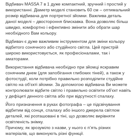
Відбивач MASSA 7 в 1 дуже компактний, зручний і простий у
використанні. Діаметр моделі становить 60 см – оптимальний
розмір відбивача для портретної зйомки. Важлива деталь
даної моделі – двостороння блискавка. Вона дозволяє більш
швидко, комфортно і ефективно змінити або обрати шар
необхідного Вам кольору.
Відбивач є дуже важливим інструментом для зміни кольору
відбитого сонячного або студійного світла. Цей пристрій
широко використовується, як професіоналами, так і
аматорами.
Використання відбивача необхідно при зйомці яскравим
сонячним днем (для запобігання глибоких тіней), а також у
фотостудії, коли потрібно правильно розподілити студійне
світло на об'єкті зйомки. За допомогою відбивача Ви можете
контролювати відбите світло і правильно освітити об'єкт навіть
у дефіциті денного світла або при відсутності спалаху.
Його призначення в руках фотографа – це підсвічування
відбитим від сонця, спалаху або іншого джерела світлом
деталей, які розташовані в тіні, що дозволяє вирівняти
освітленість знімку.
Причому, як зрозуміло з назви, у нього є п'ять різних
матеріалів, що виконують різні функції.