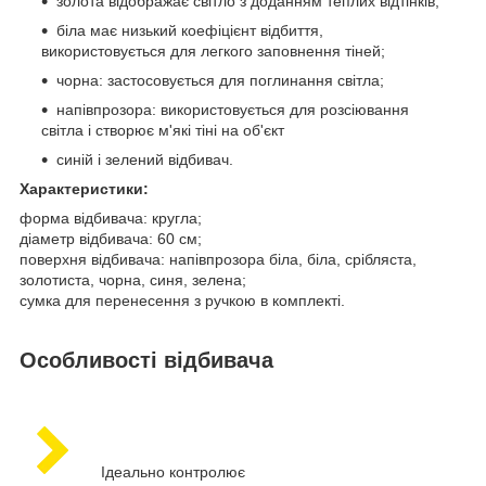
золота відображає світло з доданням теплих відтінків;
біла має низький коефіцієнт відбиття,
використовується для легкого заповнення тіней;
чорна: застосовується для поглинання світла;
напівпрозора: використовується для розсіювання
світла і створює м'які тіні на об'єкт
синій і зелений відбивач.
Характеристики:
форма відбивача: кругла;
діаметр відбивача: 60 см;
поверхня відбивача: напівпрозора біла, біла, срібляста,
золотиста, чорна, синя, зелена;
сумка для перенесення з ручкою в комплекті.
Особливості відбивача
Ідеально контролює