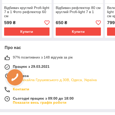
Відбивач круглий Profi-light
Відбивач рефлектор 80 см
Вели
7 в 1 Фото рефлектор 60
круглий Profi-light 7 в 1
ligh
см
см к
599
650
799
₴
₴
Купити
Купити
Про нас
97% позитивних з 148 відгуків за рік
Працює з 29.03.2021
м. Одеса
вул.Михайла Грушевського д.30В, Одеса, Україна
Контакти
Сьогодні працює з 09:00 до 18:00
Показати весь графік роботи