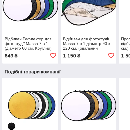
Відбивач Рефлектор для
Відбивач для фотостудії
Про
фотостудії Massa 7 в 1
Massa 7 в 1 діаметр 90 х
відб
(діаметр 60 см. Круглий)
120 см. (овальний
см.)
відбивач)
649
1 150
1 5
₴
₴
Подібні товари компанії