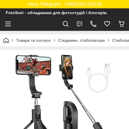
Наш Telegram +380634218319
FotoSvet - обладнання для фотостудій і блогерів.
Товари та послуги
Стедіками, стабілізатори
Стабіліз