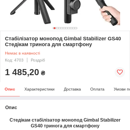
Стабілізатор монопод Gimbal Stabilizer GS40
Стедікам тринога для смартфону
Немає в наявності
Код: 4703
Роздріб
1 485,20
₴
Опис
Характеристики
Доставка
Оплата
Умови п
Опис
Стедікам стабілізатор монопод Gimbal Stabilizer
GS40 тринога для смартфону