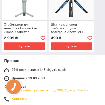
Стабілізатор для
Штатив-монопод
телефона Proove Axis
стабілізатор для
Gimbal Stabilizer
телефона Apexel APL-
портативний на 3 осі
JJ06
2 999
499
₴
₴
стабілізації Iphone Android
Купити
Купити
Про нас
97% позитивних з 148 відгуків за рік
Працює з 29.03.2021
м. Одеса
вул.Михайла Грушевського д.30В, Одеса, Україна
Контакти