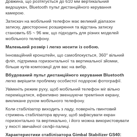
Довжина, що розтягується до 610 мм вертикальний
видошукач, Bluetooth пульт дистанційного керування
камерою.
Затискач на мобільний телефон має великий діапазон
затиску, двостороннє розширення та відстань затиску
становить 65 ~ 96 мм, що підходить для різних моделей
мобільного телефону.
Маленький розмір і легко носити із собою.
Інноваційний кронштейн, що самоблокується, 360° вільний
фліп, підтримка горизонтальної та вертикальної зйомки,
більше кутів композиції для вас на вибір.
Вбудований пульт дистанційного керування Bluetooth
легко вирішити проблему особистої подорожі фотографії.
Увімкніть режим руху, щоб мобільний телефон міг вільно
переміщатися, ефективно зменшуючи тремтіння екрану,
викликане рухом мобільного телефону.
Коли стабілізатор виходить з ладу, поверніть гвинтовий
стрижень стабілізатора вручну, щоб зафіксувати екран
горизонтально та вертикально, і його можна використовувати
у якості звичайної селфі-палиці.
Характеристики стабілізатора Gimbal Stabilizer GS40: