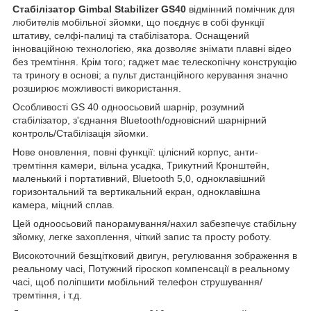
Стабілізатор Gimbal Stabilizer GS40
відмінний помічник для
любителів мобільної зйомки, що поєднує в собі функції
штативу, селфі-палиці та стабілізатора. Оснащений
інноваційною технологією, яка дозволяє знімати плавні відео
без тремтіння. Крім того; гаджет має телескопічну конструкцію
та триногу в основі; а пульт дистанційного керування значно
розширює можливості використання.
Особливості GS 40 одноосьовий шарнір, розумний
стабілізатор, з'єднання Bluetooth/одновісний шарнірний
контроль/Стабілізація зйомки.
Нове оновлення, повні функції: цілісний корпус, анти-
тремтіння камери, вільна усадка, Трикутний Кронштейн,
маленький і портативний, Bluetooth 5,0, одноклавішний
горизонтальний та вертикальний екран, одноклавішна
камера, міцний сплав.
Цей одноосьовий панорамування/нахил забезпечує стабільну
зйомку, легке захоплення, чіткий запис та просту роботу.
Високоточний безщітковий двигун, регулювання зображення в
реальному часі, Потужний гіроскоп компенсації в реальному
часі, щоб поліпшити мобільний телефон струшування/
тремтіння, і т.д.