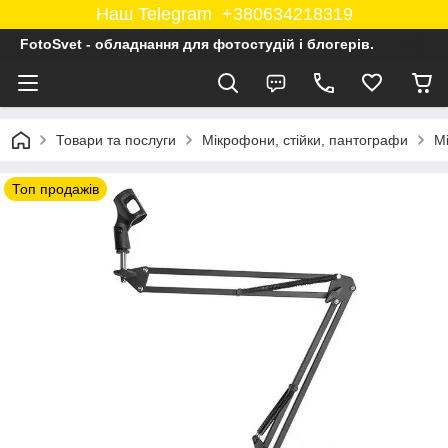
Наш Telegram +380634218319
FotoSvet - обладнання для фотостудій і блогерів.
Товари та послуги
Мікрофони, стійки, пантографи
М
Топ продажів