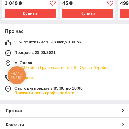
стійки
1 049
45
499
₴
₴
Купити
Купити
Про нас
97% позитивних з 148 відгуків за рік
Працює з 29.03.2021
м. Одеса
вул.Михайла Грушевського д.30В, Одеса, Україна
КНОПКА
ЗВ'ЯЗКУ
Контакти
Сьогодні працює з 09:00 до 18:00
Показати весь графік роботи
Про нас
Контакти