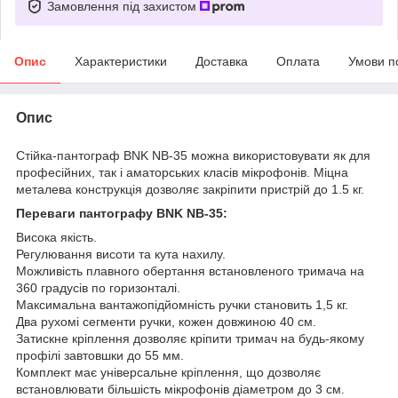
Замовлення під захистом
Опис
Характеристики
Доставка
Оплата
Умови п
Опис
Стійка-пантограф BNK NB-35 можна використовувати як для
професійних, так і аматорських класів мікрофонів. Міцна
металева конструкція дозволяє закріпити пристрій до 1.5 кг.
Переваги пантографу BNK NB-35:
Висока якість.
Регулювання висоти та кута нахилу.
Можливість плавного обертання встановленого тримача на
360 градусів по горизонталі.
Максимальна вантажопідйомність ручки становить 1,5 кг.
Два рухомі сегменти ручки, кожен довжиною 40 см.
Затискне кріплення дозволяє кріпити тримач на будь-якому
профілі завтовшки до 55 мм.
Комплект має універсальне кріплення, що дозволяє
встановлювати більшість мікрофонів діаметром до 3 см.