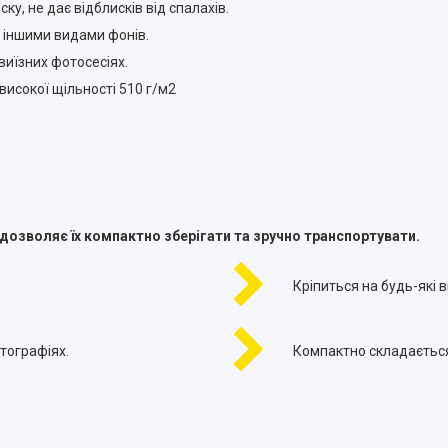
у, не дає відблисків від спалахів.
з іншими видами фонів.
виїзних фотосесіях.
 високої щільності 510 г/м2
 дозволяє їх компактно зберігати та зручно транспортувати.
Кріпиться на будь-які в
тографіях.
Компактно складаєтьс