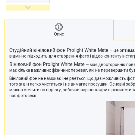
відеокамер
Стедіками, стабілізатори
Моноподи
Набір для блогера
Опис
Лінзи-об'єктиви для
смартфонів, фільтри
Оптика для спостережень
Студійний вініловий фон Prolight White Mate
— це оптимал
відмінно підходить для створення фото і відео контенту інстаг
Сумки для студійного
обладнання
Вініловий фон Prolight White Mate
— має двосторонню повер
має кілька важливих фізичних переваг, які не перевершити бу
Перехідники для фототехніки і
адаптери
Вініловий фон не намокає і не рветься, що дає можливість фот
того ж він легко чиститься і не вимагає просушки. Основні за
Мікрофони, стійки, пантографи
можна стелити на підлогу, роблячи чарівні кадри в різних сти
Міні вітрові машини
час фотосесії.
Генератори диму
Аксесуари для фото-
відеозйомки
Кріплення
Аксесуари для мобільних