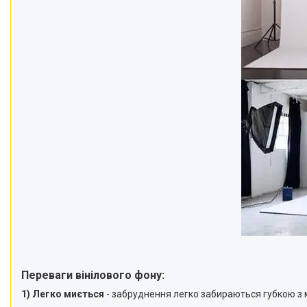
телефонів і смартфонів
Товари для дому
Відеоогляди наших клієнтів
Знижки
Сертифікати
Переваги вінілового фону:
1) Легко миється
- забруднення легко забираються губкою з