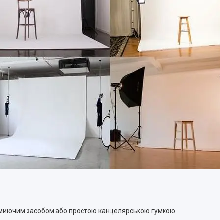
 миючим засобом або простою канцелярською гумкою.