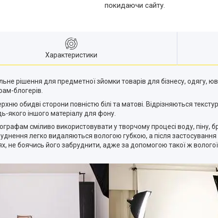
покидаючи сайту.
Характеристики
ьне рішення для предметної зйомки товарів для бізнесу, одягу, юв
рам-блогерів.
хню обидві сторони повністю білі та матові. Відрізняються текстур
дь-якого іншого матеріалу для фону.
ографам сміливо використовувати у творчому процесі воду, піну, б
бруднення легко видаляються вологою губкою, а після застосування 
лях, не боячись його забруднити, адже за допомогою такої ж волого