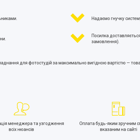
ьниками.
Надаємо гнучку систему
Посилка доставляється
ни.
замовлення).
ладнання для фотостудій за максимально вигідною вартістю — това
ація менеджера та узгодження
Оплата будь-яким зручним с
всіх нюансів
вказаним на сайті