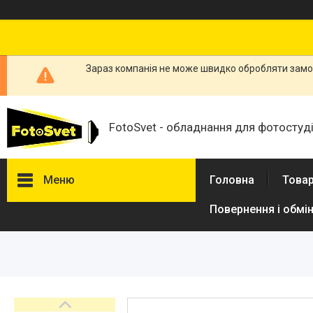
Зараз компанія не може швидко обробляти замов
FotoSvet - обладнання для фотостудій
Меню
Головна
Товар
Повернення і обмі
Товари та послуги
Стійки та тримачі фонів
Студійні фони
Студійні стійки
Софтбокси