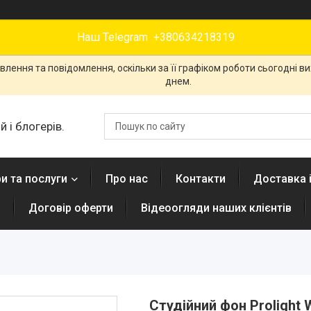
Наш Telegram +380634218319
лення та повідомлення, оскільки за її графіком роботи сьогодні 
днем.
 і блогерів.
и та послуги
Про нас
Контакти
Доставка 
н
Договір оферти
Відеоогляди наших клієнтів
Студійний фон Prolight W