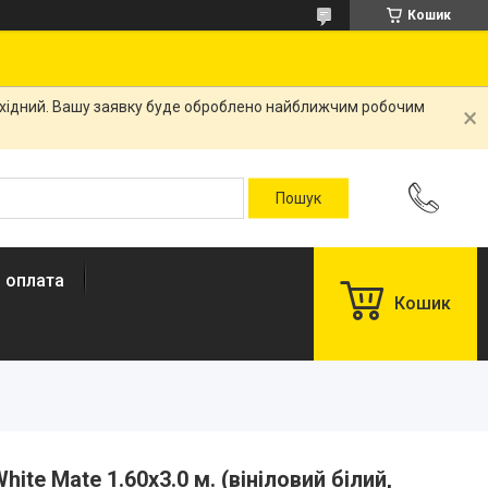
Кошик
вихідний. Вашу заявку буде оброблено найближчим робочим
і оплата
Кошик
hite Mate 1.60х3.0 м. (вініловий білий,