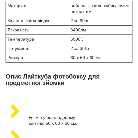
Матеріал
нейлон зі світловідбиваючим
покриттям
Кількість світлодіодів
2 за 60шт
Яскравість
3400лм
Температура
5500К
Потужність
2 за 30Вт
Розміри
60 х 60 х 60см
Опис Лайткуба фотобоксу для
предметної зйомки
Розмір у розкладеному
вигляді: 60 х 60 х 60 см.