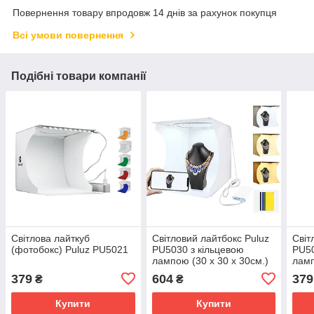
Повернення товару впродовж 14 днів за рахунок покупця
Всі умови повернення
Подібні товари компанії
Світлова лайткуб
Світловий лайтбокс Puluz
Світ
(фотобокс) Puluz PU5021
PU5030 з кільцевою
PU50
лампою (30 х 30 х 30см.)
ламп
379
604
379
₴
₴
Купити
Купити