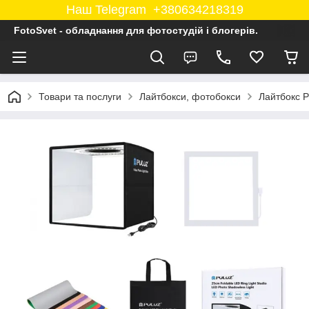
Наш Telegram +380634218319
FotoSvet - обладнання для фотостудій і блогерів.
Товари та послуги
Лайтбокси, фотобокси
Лайтбокс P