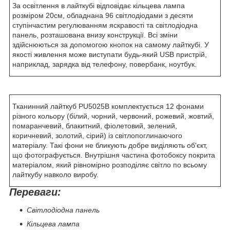
За освітлення в лайткубі відповідає кільцева лампа
розміром 20см, обладнана 96 світлодіодами з десяти
ступінчастим регулюванням яскравості та світлодіодна
панель, розташована внизу конструкції. Всі зміни
здійснюються за допомогою кнопок на самому лайткубі. У
якості живлення може виступати будь-який USB пристрій,
наприклад, зарядка від телефону, повербанк, ноутбук.
Тканинний лайткуб PU5025B комплектується 12 фонами
різного кольору (білий, чорний, червоний, рожевий, жовтий,
помаранчевий, блакитний, фіолетовий, зелений,
коричневий, золотий, сірий) із світлопоглинаючого
матеріалу. Такі фони не бликують добре виділяють об'єкт,
що фотографується. Внутрішня частина фотобоксу покрита
матеріалом, який рівномірно розподіляє світло по всьому
лайткубу навколо виробу.
Переваги:
Світлодіодна панель
Кільцева лампа