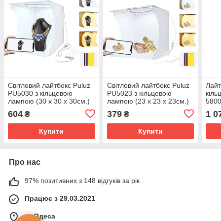
Світловий лайтбокс Puluz
Світловий лайтбокс Puluz
Лайт
PU5030 з кільцевою
PU5023 з кільцевою
кіль
лампою (30 х 30 х 30см.)
лампою (23 х 23 х 23см.)
580
604
379
1 0
₴
₴
Купити
Купити
Про нас
97% позитивних з 148 відгуків за рік
Працює з 29.03.2021
м. Одеса