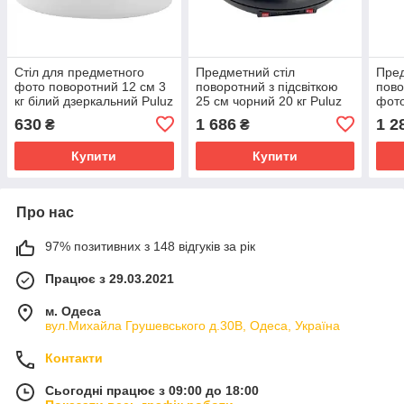
Стіл для предметного
Предметний стіл
Пред
фото поворотний 12 см 3
поворотний з підсвіткою
пово
кг білий дзеркальний Puluz
25 см чорний 20 кг Puluz
фото
DCA1358W
DCA2156B
PU3
630
1 686
1 2
₴
₴
Купити
Купити
Про нас
97% позитивних з 148 відгуків за рік
Працює з 29.03.2021
м. Одеса
вул.Михайла Грушевського д.30В, Одеса, Україна
Контакти
Сьогодні працює з 09:00 до 18:00