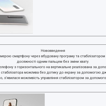
Нововведення
мерою смартфону через вбудовану програму та стабілізатором 
досяжності одним пальцем без зміни хвату.
елефону з горизонтального на вертикальне реалізована за допо
 стабілізатора можлива без дотику до екрану за допомогою дж
ео, з'явилася можливість управління стабілізатором за допомог