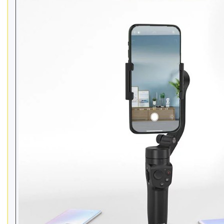
Відеоогляди наших клієнтів
Знижки
Сертифікати