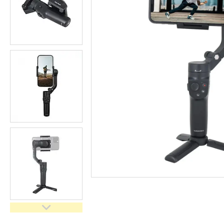
імпульсного світла
Набори постійного світла для
фото і відео
Набори імпульсного світла
Фото відбивачі, тримачі для
відбивачів
Поворотні столики
Все для предметної зйомки
Лайтбокси, фотобокси
Кільцеві лампи, товари для
блогерів
Світлодіодні LED-панель,
відеосвітло
Підсвічування, накамерне
світло
Штативи для фотоапаратів і
відеокамер
Стедіками, стабілізатори