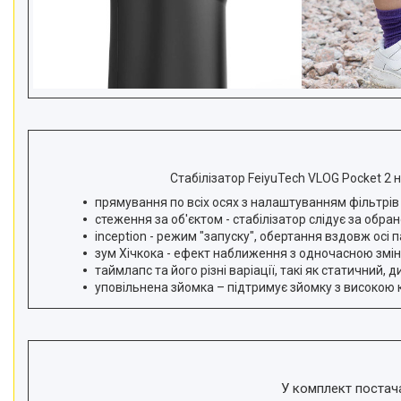
Стабілізатор FeiyuTech VLOG Pocket 2 
прямування по всіх осях з налаштуванням фільтрів
стеження за об'єктом - стабілізатор слідує за об
inception - режим "запуску", обертання вздовж осі
зум Хічкока - ефект наближення з одночасною змін
таймлапс та його різні варіації, такі як статичний, 
уповільнена зйомка – підтримує зйомку з високою к
У комплект постача