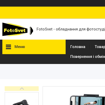
FotoSvet - обладнання для фотостудій
Меню
Головна
Товар
Повернення і обмі
Товари та послуги
Стійки та тримачі фонів
Студійні фони
Студійні стійки
Софтбокси
Студійні парасольки
Студійне світло
Лампи для постійного та