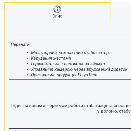
Моноподи
Набір для блогера
Опис
Лінзи-об'єктиви для
смартфонів, фільтри
Оптика для спостережень
Сумки для студійного
Переваги:
обладнання
Мініатюрний, компактний стабілізатор
Перехідники для фототехніки і
Керування жестами
адаптери
Горизонтальна і вертикальна зйомка
Мікрофони, стійки, пантографи
Управління камерою через вбудований додаток
Міні вітрові машини
Оригінальна продукція FeiyuTech
Генератори диму
Аксесуари для фото-
відеозйомки
Кріплення
Підвіс із новим алгоритмом роботи стабілізації та спрощ
у долоню, стабі
Аксесуари для мобільних
телефонів і смартфонів
Товари для дому