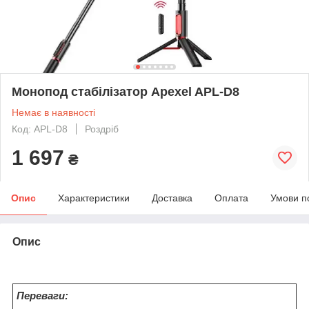
Монопод стабілізатор Apexel APL-D8
Немає в наявності
Код: APL-D8
Роздріб
1 697
₴
Опис
Характеристики
Доставка
Оплата
Умови п
Опис
Переваги: