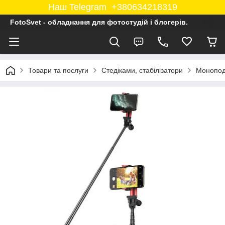
Наш Telegram +380634218319
FotoSvet - обладнання для фотостудій і блогерів.
Товари та послуги
Стедіками, стабілізатори
Монопод 