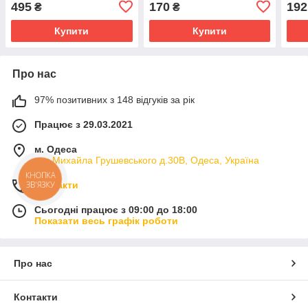
495
170
192
₴
₴
Купити
Купити
Про нас
97% позитивних з 148 відгуків за рік
Працює з 29.03.2021
м. Одеса
вул.Михайла Грушевського д.30В, Одеса, Україна
КНОПКА
Контакти
ЗВ'ЯЗКУ
Сьогодні працює з 09:00 до 18:00
Показати весь графік роботи
Про нас
Контакти