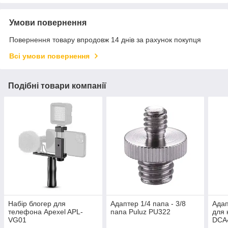
Умови повернення
Повернення товару впродовж 14 днів за рахунок покупця
Всі умови повернення
Подібні товари компанії
Набір блогер для
Адаптер 1/4 папа - 3/8
Адап
телефона Apexel APL-
папа Puluz PU322
для 
VG01
DCA