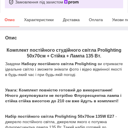
Замовлення під захистом
Опис
Характеристики
Доставка
Оплата
Умови п
Опис
Комплект постійного студійного світла Prolighting
50х70см + Стійка + Лампа 135 Вт.
Завдяки
Набору постійного світла Prolighting
ви отримаєте
ідеальне світло і зможете знімати фото і відео відмінної якості
в будь-який час і при будь-якій погоді.
Увага: Комплект повністю готовий до використання!
Нічого докуповувати не потрібно Флуоресцентна лампа і
стійка стійка висотою до 210 см вже йдуть в комплекті!
Набір постійного світла Prolighting 50x70см 135W E27
-
джерело постійного світла, джерелом якого є потужна
флуоресцентна лампа 135 Вт. Такий набір готовий до