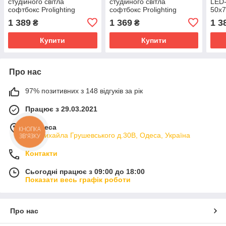
студійного світла
студійного світла
LED-
софтбокс Prolighting
софтбокс Prolighting
50х7
50х70см + Стійка + Лампа
50х70см + Стійка + Лампа
1 389
1 369
1 3
₴
₴
150 Вт.
125 Вт.
Купити
Купити
Про нас
97% позитивних з 148 відгуків за рік
Працює з 29.03.2021
м. Одеса
КНОПКА
вул.Михайла Грушевського д.30В, Одеса, Україна
ЗВ'ЯЗКУ
Контакти
Сьогодні працює з 09:00 до 18:00
Показати весь графік роботи
Про нас