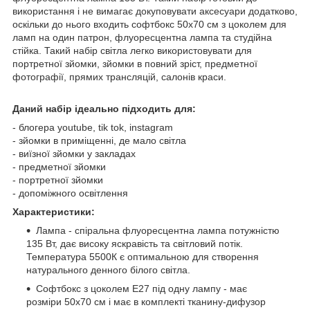
використання і не вимагає докуповувати аксесуари додатково,
оскільки до нього входить софтбокс 50x70 см з цоколем для
ламп на один патрон, флуоресцентна лампа та студійна
стійка. Такий набір світла легко використовувати для
портретної зйомки, зйомки в повний зріст, предметної
фотографії, прямих трансляцій, салонів краси.
Даний набір ідеально підходить для:
- блогера youtube, tik tok, instagram
- зйомки в приміщенні, де мало світла
- виїзної зйомки у закладах
- предметної зйомки
- портретної зйомки
- допоміжного освітлення
Характеристики:
Лампа - спіральна флуоресцентна лампа потужністю
135 Вт, дає високу яскравість та світловий потік.
Температура 5500К є оптимальною для створення
натурального денного білого світла.
Софтбокс з цоколем E27 під одну лампу - має
розміри 50x70 см і має в комплекті тканину-дифузор