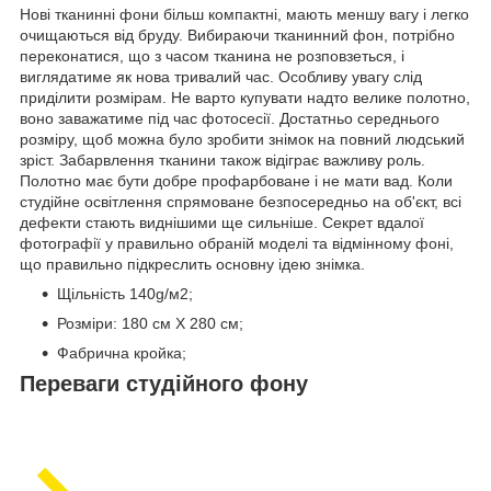
Нові тканинні фони більш компактні, мають меншу вагу і легко
очищаються від бруду. Вибираючи тканинний фон, потрібно
переконатися, що з часом тканина не розповзеться, і
виглядатиме як нова тривалий час. Особливу увагу слід
приділити розмірам. Не варто купувати надто велике полотно,
воно заважатиме під час фотосесії. Достатньо середнього
розміру, щоб можна було зробити знімок на повний людський
зріст. Забарвлення тканини також відіграє важливу роль.
Полотно має бути добре профарбоване і не мати вад. Коли
студійне освітлення спрямоване безпосередньо на об'єкт, всі
дефекти стають виднішими ще сильніше. Секрет вдалої
фотографії у правильно обраній моделі та відмінному фоні,
що правильно підкреслить основну ідею знімка.
Щільність 140g/м2;
Розміри: 180 см Х 280 см;
Фабрична кройка;
Переваги студійного фону