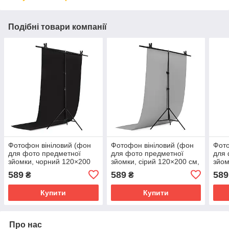
Подібні товари компанії
Фотофон вініловий (фон
Фотофон вініловий (фон
Фото
для фото предметної
для фото предметної
для 
зйомки, чорний 120×200
зйомки, сірий 120×200 см,
зйом
см, ПВХ)
ПВХ)
ПВХ
589
589
589
₴
₴
Купити
Купити
Про нас