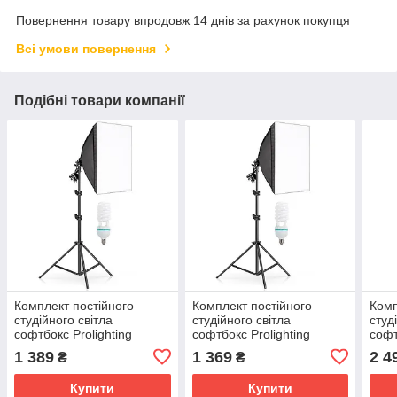
Повернення товару впродовж 14 днів за рахунок покупця
Всі умови повернення
Подібні товари компанії
Комплект постійного
Комплект постійного
Комп
студійного світла
студійного світла
студ
софтбокс Prolighting
софтбокс Prolighting
софт
50х70см + Стійка + Лампа
50х70см + Стійка + Лампа
Prol
1 389
1 369
2 4
₴
₴
150 Вт.
125 Вт.
+ Ла
Купити
Купити