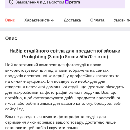
Замовлення під захистом
Опис
Характеристики
Доставка
Оплата
Умови п
Опис
Набір студійного світла для предметної зйомки
Prolighting (3 софтбокси 50x70 + стіл)
Цей портативний комплект для фотостудії широко
використовується для підготовки зображень на сайтах
продуктів електронної комерції, у професійних каталогах та
на онлайн-аукціонах. Він поєднує все необхідне для
створення невеликої домашньої студії, що ідеально підходить
для макрозйомки та фотографій різних продуктів. Все, що
потрібно, щоб фотографувати дрібні предмети професійної
якості або робити знімки для вашого каталогу, брошури, веб-
сайту і т.д.
Вам не доведеться шукати фотографа та студію для
отримання якісних знімків вашого товару, достатньо лише
встановити цей набір і вкрутити лампи.