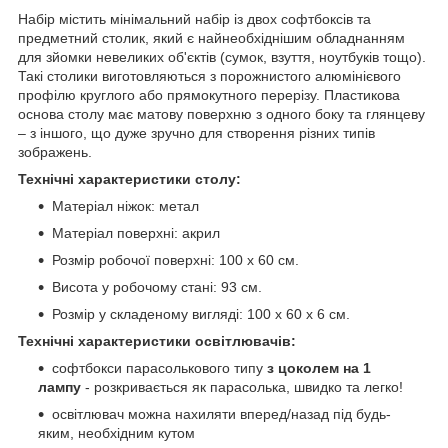
Набір містить мінімальний набір із двох софтбоксів та
предметний столик, який є найнеобхіднішим обладнанням
для зйомки невеликих об'єктів (сумок, взуття, ноутбуків тощо).
Такі столики виготовляються з порожнистого алюмінієвого
профілю круглого або прямокутного перерізу. Пластикова
основа столу має матову поверхню з одного боку та глянцеву
– з іншого, що дуже зручно для створення різних типів
зображень.
Технічні характеристики столу:
Матеріал ніжок: метал
Матеріал поверхні: акрил
Розмір робочої поверхні: 100 х 60 см.
Висота у робочому стані: 93 см.
Розмір у складеному вигляді: 100 х 60 х 6 см.
Технічні характеристики освітлювачів:
софтбокси парасолькового типу
з цоколем на 1
лампу
- розкривається як парасолька, швидко та легко!
освітлювач можна нахиляти вперед/назад під будь-
яким, необхідним кутом