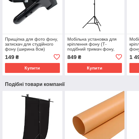
Прищіпка для фото фону,
Мобільна установка для
Мобі
затискач для студійного
кріплення фону (Т-
кріп
фону (ширина 8см)
подібний тримач фону,
фону
розмір 2,0 х 1,5 м. з
2,1х
149
849
1 4
₴
₴
прищіпками)
Купити
Купити
Подібні товари компанії