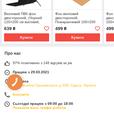
Вініловий ПВХ фон
Фон вініловий
Фон 
двосторонній, (Чорний
двосторонній,
двос
120×200 см.матовий,
Помаранчевий 100×200
100
глянцевий)
см ПВХ (матовий)
(мат
639
499
499
₴
₴
Купити
Купити
Про нас
97% позитивних з 148 відгуків за рік
Працює з 29.03.2021
м. Одеса
вул.Михайла Грушевського д.30В, Одеса, Україна
Контакти
Сьогодні працює з 09:00 до 18:00
Показати весь графік роботи