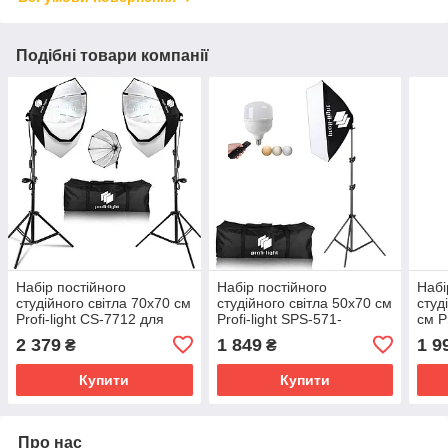
Подібні товари компанії
Набір постійного
Набір постійного
Набі
студійного світла 70х70 см
студійного світла 50х70 см
студ
Profi-light CS-7712 для
Profi-light SPS-571-
см P
портретної зйомки
105 LED + Сумка
LED 
2 379
1 849
1 9
₴
₴
Купити
Купити
Про нас