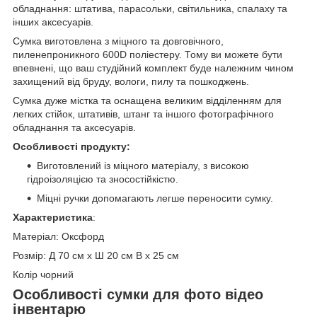
обладнання: штатива, парасольки, світильника, спалаху та
інших аксесуарів.
Сумка виготовлена з міцного та довговічного,
пиленепроникного 600D поліестеру. Тому ви можете бути
впевнені, що ваш студійний комплект буде належним чином
захищений від бруду, вологи, пилу та пошкоджень.
Сумка дуже містка та оснащена великим відділенням для
легких стійок, штативів, штанг та іншого фотографічного
обладнання та аксесуарів.
Особливості продукту:
Виготовлений із міцного матеріалу, з високою
гідроізоляцією та зносостійкістю.
Міцні ручки допомагають легше переносити сумку.
Характеристика
:
Матеріал: Оксфорд
Розмір: Д 70 см x Ш 20 см В x 25 см
Колір чорний
Особливості сумки для фото відео
інвентарю