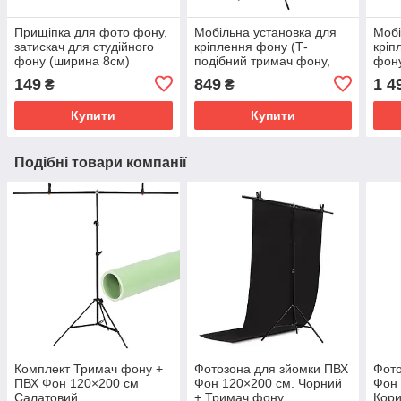
Прищіпка для фото фону,
Мобільна установка для
Мобі
затискач для студійного
кріплення фону (Т-
кріп
фону (ширина 8см)
подібний тримач фону,
фону
розмір 2,0 х 1,5 м. з
2,1х
149
849
1 4
₴
₴
прищіпками)
Купити
Купити
Подібні товари компанії
Комплект Тримач фону +
Фотозона для зйомки ПВХ
Фото
ПВХ Фон 120×200 см
Фон 120×200 см. Чорний
Фон 
Салатовий
+ Тримач фону
Кори