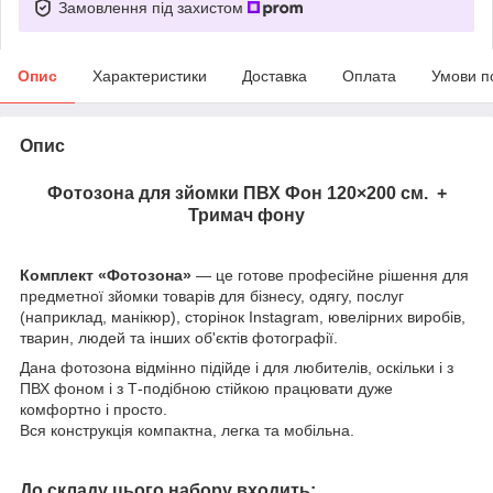
Замовлення під захистом
Опис
Характеристики
Доставка
Оплата
Умови п
Опис
Фотозона для зйомки ПВХ Фон 120×200 см. +
Тримач фону
Комплект «Фотозона»
— це готове професійне рішення для
предметної зйомки товарів для бізнесу, одягу, послуг
(наприклад, манікюр), сторінок Instagram, ювелірних виробів,
тварин, людей та інших об'єктів фотографії.
Дана фотозона відмінно підійде і для любителів, оскільки і з
ПВХ фоном і з Т-подібною стійкою працювати дуже
комфортно і просто.
Вся конструкція компактна, легка та мобільна.
До складу цього набору входить: