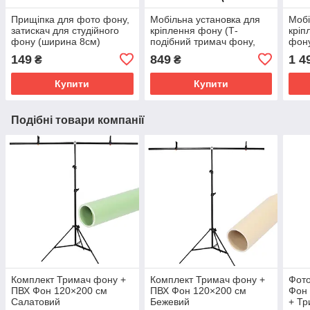
Прищіпка для фото фону,
Мобільна установка для
Мобі
затискач для студійного
кріплення фону (Т-
кріп
фону (ширина 8см)
подібний тримач фону,
фону
розмір 2,0 х 1,5 м. з
2,1х
149
849
1 4
₴
₴
прищіпками)
Купити
Купити
Подібні товари компанії
Комплект Тримач фону +
Комплект Тримач фону +
Фото
ПВХ Фон 120×200 см
ПВХ Фон 120×200 см
Фон 
Салатовий
Бежевий
+ Т