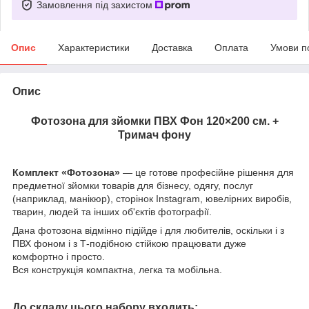
Замовлення під захистом
Опис
Характеристики
Доставка
Оплата
Умови п
Опис
Фотозона для зйомки ПВХ Фон 120×200 см. +
Тримач фону
Комплект «Фотозона»
— це готове професійне рішення для
предметної зйомки товарів для бізнесу, одягу, послуг
(наприклад, манікюр), сторінок Instagram, ювелірних виробів,
тварин, людей та інших об'єктів фотографії.
Дана фотозона відмінно підійде і для любителів, оскільки і з
ПВХ фоном і з Т-подібною стійкою працювати дуже
комфортно і просто.
Вся конструкція компактна, легка та мобільна.
До складу цього набору входить: