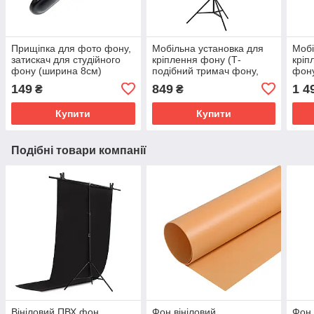
Прищіпка для фото фону,
Мобільна установка для
Мобі
затискач для студійного
кріплення фону (Т-
кріп
фону (ширина 8см)
подібний тримач фону,
фону
розмір 2,0 х 1,5 м. з
2,1х
149
849
1 4
₴
₴
прищіпками)
Купити
Купити
Подібні товари компанії
Вініловий ПВХ фон
Фон вініловий
Фон 