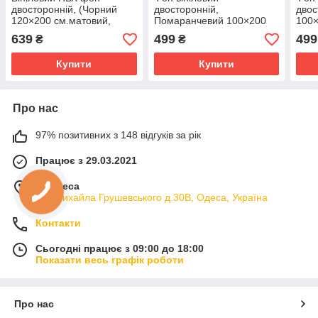
двосторонній, (Чорний
двосторонній,
двос
120×200 см.матовий,
Помаранчевий 100×200
100
глянцевий)
см ПВХ (матовий)
(мат
639
499
499
₴
₴
Купити
Купити
Про нас
97% позитивних з 148 відгуків за рік
Працює з 29.03.2021
м. Одеса
вул.Михайла Грушевського д.30В, Одеса, Україна
Контакти
Сьогодні працює з 09:00 до 18:00
Показати весь графік роботи
Про нас