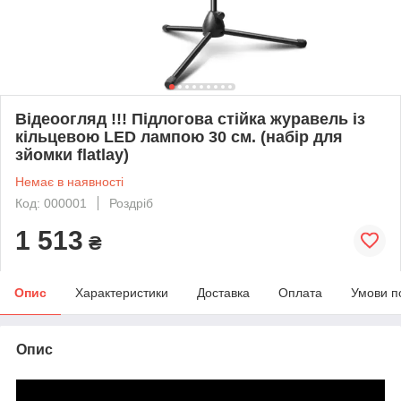
Відеоогляд !!! Підлогова стійка журавель із
кільцевою LED лампою 30 см. (набір для
зйомки flatlay)
Немає в наявності
Код: 000001
Роздріб
1 513
₴
Опис
Характеристики
Доставка
Оплата
Умови п
Опис