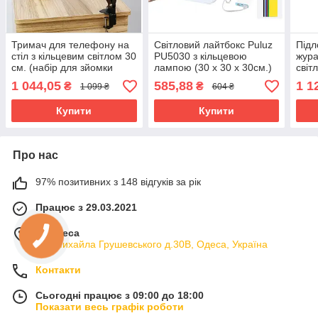
Тримач для телефону на
Світловий лайтбокс Puluz
Підл
стіл з кільцевим світлом 30
PU5030 з кільцевою
жура
см. (набір для зйомки
лампою (30 х 30 х 30см.)
світ
flatlay)
зйомк
1 044,05
585,88
1 1
₴
₴
1 099 ₴
604 ₴
Купити
Купити
Про нас
97% позитивних з 148 відгуків за рік
Працює з 29.03.2021
м. Одеса
вул.Михайла Грушевського д.30В, Одеса, Україна
Контакти
Сьогодні працює з 09:00 до 18:00
Показати весь графік роботи