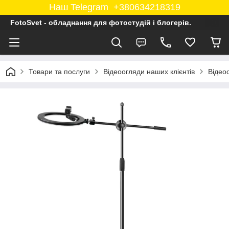
Наш Telegram +380634218319
FotoSvet - обладнання для фотостудій і блогерів.
Товари та послуги
Відеоогляди наших клієнтів
Відеоо