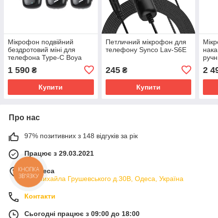
Мікрофон подвійний
Петличний мікрофон для
Мікр
бездротовий міні для
телефону Synco Lav-S6E
нака
телефона Type-C Boya
ручн
Mini-23
03
1 590
245
2 4
₴
₴
Купити
Купити
Про нас
97% позитивних з 148 відгуків за рік
Працює з 29.03.2021
м. Одеса
КНОПКА
ЗВ'ЯЗКУ
вул.Михайла Грушевського д.30В, Одеса, Україна
Контакти
Сьогодні працює з 09:00 до 18:00