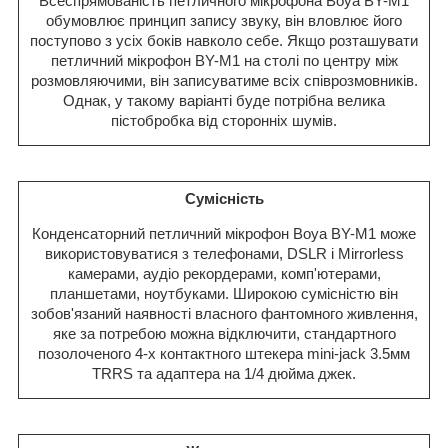
Всеспрямованість петличного мікрофона Boya BY-M1
обумовлює принцип запису звуку, він вловлює його
поступово з усіх боків навколо себе. Якщо розташувати
петличний мікрофон BY-M1 на столі по центру між
розмовляючими, він записуватиме всіх співрозмовників.
Однак, у такому варіанті буде потрібна велика
пістобробка від сторонніх шумів.
Сумісність
Конденсаторний петличний мікрофон Boya BY-M1 може
використовуватися з телефонами, DSLR і Mirrorless
камерами, аудіо рекордерами, комп'ютерами,
планшетами, ноутбуками. Широкою сумісністю він
зобов'язаний наявності власного фантомного живлення,
яке за потребою можна відключити, стандартного
позолоченого 4-х контактного штекера mini-jack 3.5мм
TRRS та адаптера на 1/4 дюйма джек.