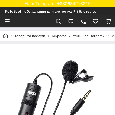
Наш Telegram +380634218319
FotoSvet - обладнання для фотостудій і блогерів.
Товари та послуги
Мікрофони, стійки, пантографи
М