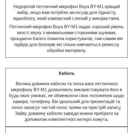
Недорогий петличний мікрофон Boya BY-M1 кращий
вибір, якщо вам потрібен аксесуар для підкасту,
відеоблогу, який компактний і легкий у використанні.
Петличний мікрофон Boya BY-M1 надає хороший рівень
якості звуку з мінімальними сторонніми шумами,
прощаючи багато помилок користувачів, тим самим він
підійде для блогерів які тільки навчаються ремеслу
обробки матеріалу.
Кабель
Велика довжина кабелю та легка вага петличного
мікрофону BY-M1 дозволяють використовувати його в
будь-яких умовах, не обмежуючи своє положення щодо
камери, телефону. Він ідеальний для презентацій та
легко записує чистий голос прямо на пристрій запису.
Зайву довжину кабелю завжди можна прибрати за
допомогою комплектного велкро хомута.