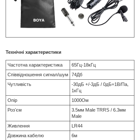
Технічні характеристики
Частотна характеристика
65Гц-18кГц
Співвідношення сигнал/шум
74Дб
Чутливість
-30дБ +/-3дБ / 0дБ=1В/Па,
1кГц
Опір
1000Ом
Роз'єм
3.5мм Male TRRS / 6.3мм
Male
Живлення
LR44
Довжина кабелю
6м