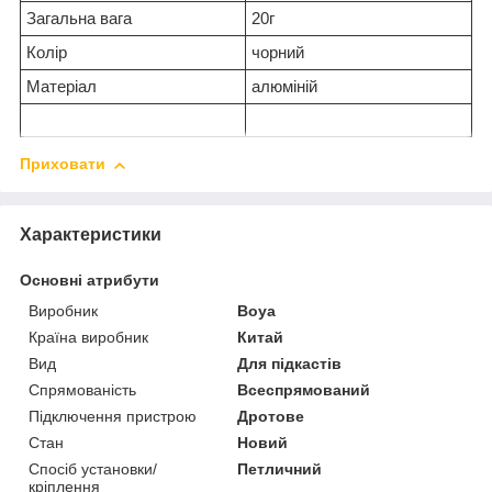
Загальна вага
20г
Колір
чорний
Матеріал
алюміній
Приховати
Характеристики
Основні атрибути
Виробник
Boya
Країна виробник
Китай
Вид
Для підкастів
Спрямованість
Всеспрямований
Підключення пристрою
Дротове
Стан
Новий
Спосіб установки/
Петличний
кріплення