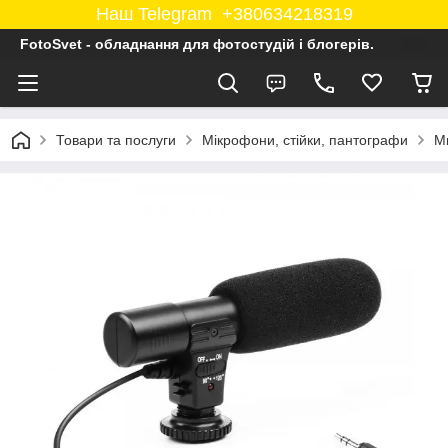
Наш Telegram +380634218319
FotoSvet - обладнання для фотостудій і блогерів.
Товари та послуги
Мікрофони, стійки, пантографи
М