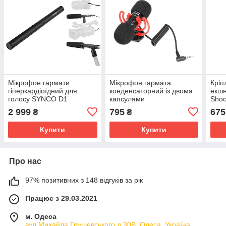
Мікрофон гармати
Мікрофон гармата
Кріп
гіперкардіоїдний для
конденсаторний із двома
екшн
голосу SYNCO D1
капсулями
Shoo
двоспрямований Boya BY-
2 999
795
675
₴
₴
MM1 Pro
Купити
Купити
Про нас
97% позитивних з 148 відгуків за рік
Працює з 29.03.2021
м. Одеса
вул.Михайла Грушевського д.30В, Одеса, Україна