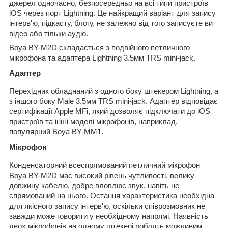
джерел одночасно, безпосередньо на всі типи пристроїв
iOS через порт Lightning. Це найкращий варіант для запису
інтерв'ю, підкасту, блогу, не залежно від того записуєте ви
відео або тільки аудіо.
Boya BY-M2D складається з подвійного петличного
мікрофона та адаптера Lightning 3.5мм TRS mini-jack.
Адаптер
Перехідник обладнаний з одного боку штекером Lightning, а
з іншого боку Male 3.5мм TRS mini-jack. Адаптер відповідає
сертифікації Apple MFi, який дозволяє підключати до iOS
пристроїв та інші моделі мікрофонів, наприклад,
популярний Boya BY-MM1.
Мікрофон
Конденсаторний всеспрямований петличний мікрофон
Boya BY-M2D має високий рівень чутливості, велику
довжину кабелю, добре вловлює звук, навіть не
спрямований на нього. Остання характеристика необхідна
для якісного запису інтерв'ю, оскільки співрозмовник не
завжди може говорити у необхідному напрямі. Наявність
двох мікрофонів на одному штекері роблять можливим