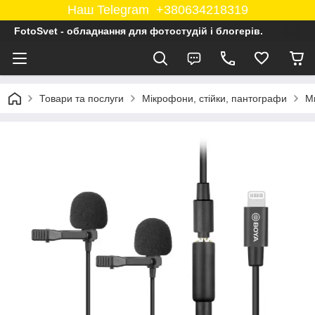
Наш Telegram +380634218319
FotoSvet - обладнання для фотостудій і блогерів.
Товари та послуги
Мікрофони, стійки, пантографи
М