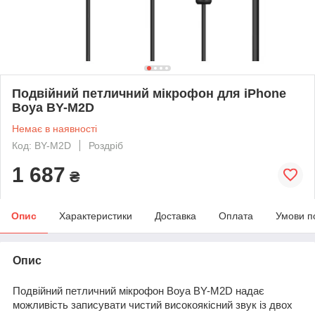
Подвійний петличний мікрофон для iPhone
Boya BY-M2D
Немає в наявності
Код: BY-M2D
Роздріб
1 687
₴
Опис
Характеристики
Доставка
Оплата
Умови п
Опис
Подвійний петличний мікрофон Boya BY-M2D надає
можливість записувати чистий високоякісний звук із двох