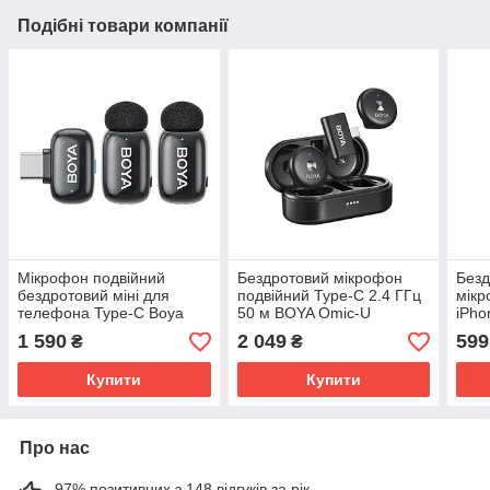
Подібні товари компанії
Мікрофон подвійний
Бездротовий мікрофон
Безд
бездротовий міні для
подвійний Type-C 2.4 ГГц
мікр
телефона Type-C Boya
50 м BOYA Omic-U
iPho
Mini-23
10 T
1 590
2 049
599
₴
₴
Купити
Купити
Про нас
97% позитивних з 148 відгуків за рік