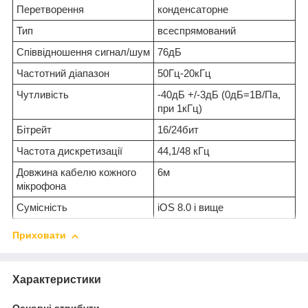
Перетворення
конденсаторне
Тип
всеспрямований
Співвідношення сигнал/шум
76дБ
Частотний діапазон
50Гц-20кГц
Чутливість
-40дБ +/-3дБ (0дБ=1В/Па,
при 1кГц)
Бітрейт
16/24бит
Частота дискретизації
44,1/48 кГц
Довжина кабелю кожного
6м
мікрофона
Сумісність
iOS 8.0 і вище
Приховати
Характеристики