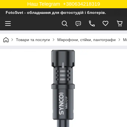
Наш Telegram +380634218319
FotoSvet - обладнання для фотостудій і блогерів.
Товари та послуги
Мікрофони, стійки, пантографи
М