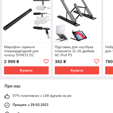
Мікрофон гармати
Підставка для ноутбука
Набі
гіперкардіоїдний для
планшета 11-16 дюймів
для
голосу SYNCO D1
AC Prof P1
2 999
382
780
₴
₴
Купити
Купити
Про нас
97% позитивних з 148 відгуків за рік
Працює з 29.03.2021