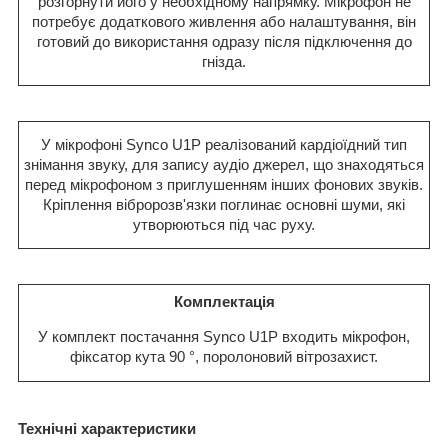
розгорнути його у необхідному напрямку. Мікрофон не
потребує додаткового живлення або налаштування, він
готовий до використання одразу після підключення до
гнізда.
У мікрофоні Synco U1P реалізований кардіоїдний тип
знімання звуку, для запису аудіо джерел, що знаходяться
перед мікрофоном з приглушенням інших фонових звуків.
Кріплення вібророзв'язки поглинає основні шуми, які
утворюються під час руху.
Комплектація
У комплект постачання Synco U1P входить мікрофон,
фіксатор кута 90 °, поролоновий вітрозахист.
Технічні характеристики