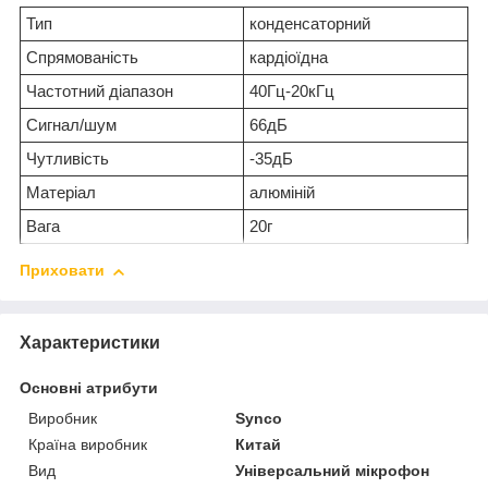
Тип
конденсаторний
Спрямованість
кардіоїдна
Частотний діапазон
40Гц-20кГц
Сигнал/шум
66дБ
Чутливість
-35дБ
Матеріал
алюміній
Вага
20г
Приховати
Характеристики
Основні атрибути
Виробник
Synco
Країна виробник
Китай
Вид
Універсальний мікрофон