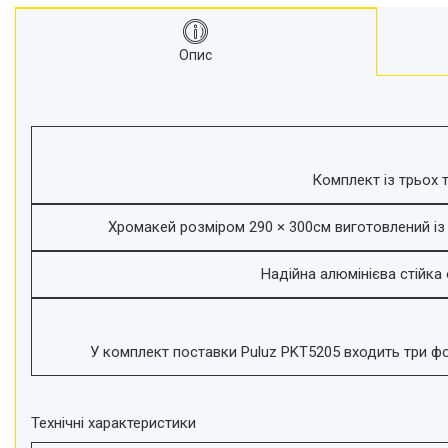
Моноподи
Набір для блогера
Опис
Лінзи-об'єктиви для
смартфонів, фільтри
Оптика для спостережень
Сумки для студійного
обладнання
Комплект із трьох 
Перехідники для фототехніки і
адаптери
Мікрофони, стійки, пантографи
Хромакей розміром 290 × 300см виготовлений із 
Міні вітрові машини
Надійна алюмінієва стійка
Генератори диму
Аксесуари для фото-
відеозйомки
У комплект поставки Puluz PKT5205 входить три фон
Кріплення
Аксесуари для мобільних
телефонів і смартфонів
Технічні характеристики
Товари для дому