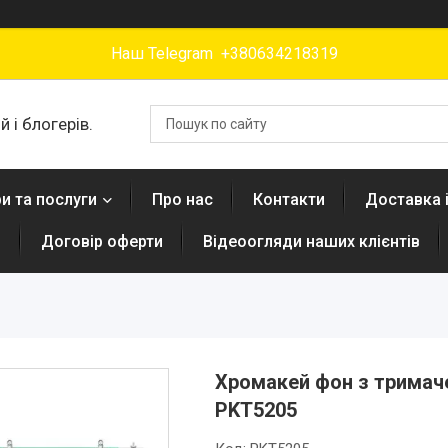
Наш Telegram +380634218319
 і блогерів.
и та послуги
Про нас
Контакти
Доставка 
н
Договір оферти
Відеоогляди наших клієнтів
Хромакей фон з тримаче
PKT5205