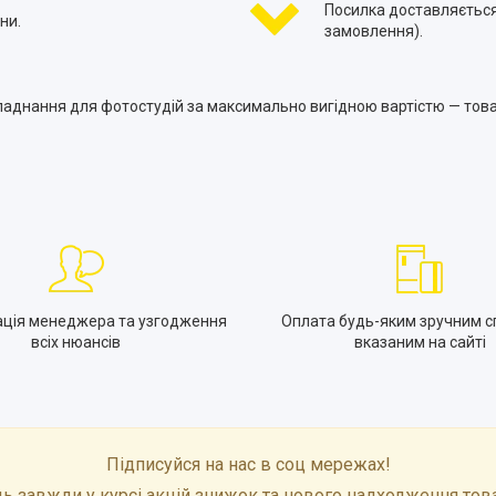
Посилка доставляється
ни.
замовлення).
ладнання для фотостудій за максимально вигідною вартістю — товар
ація менеджера та узгодження
Оплата будь-яким зручним с
всіх нюансів
вказаним на сайті
Підписуйся на нас в соц мережах!
ь завжди у курсі акцій знижок та нового надходження тов