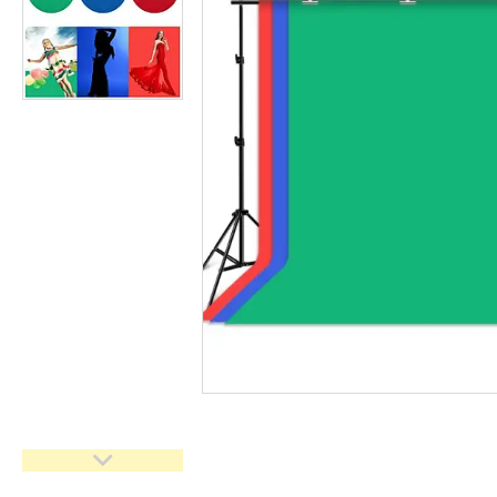
імпульсного світла
Набори постійного світла для
фото і відео
Набори імпульсного світла
Фото відбивачі, тримачі для
відбивачів
Поворотні столики
Все для предметної зйомки
Лайтбокси, фотобокси
Кільцеві лампи, товари для
блогерів
Світлодіодні LED-панель,
відеосвітло
Підсвічування, накамерне
світло
Штативи для фотоапаратів і
відеокамер
Стедіками, стабілізатори