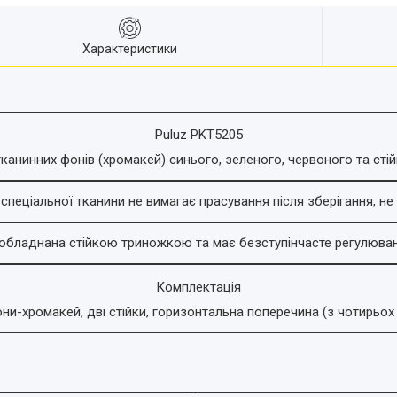
Характеристики
Puluz PKT5205
тканинних фонів (хромакей) синього, зеленого, червоного та стій
спеціальної тканини не вимагає прасування після зберігання, не
 обладнана стійкою триножкою та має безступінчасте регулюван
Комплектація
и-хромакей, дві стійки, горизонтальна поперечина (з чотирьох 