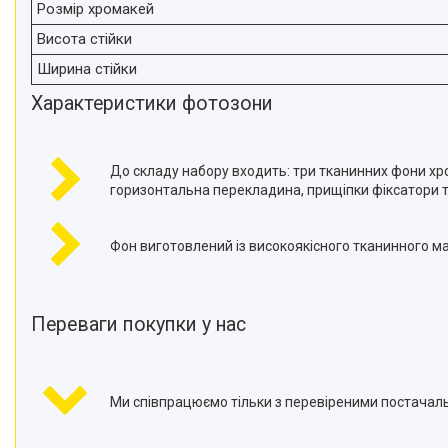
Відеоогляди наших клієнтів
Розмір
хромакей
Висота стійки
Знижки
Ширина стійки
Сертифікати
Характеристики фотозони
До складу набору входить: три тканинних фони хром
горизонтальна перекладина, прищіпки фіксатори т
Фон виготовлений із високоякісного тканинного ма
Переваги покупки у нас
Ми співпрацюємо тільки з перевіреними постачал