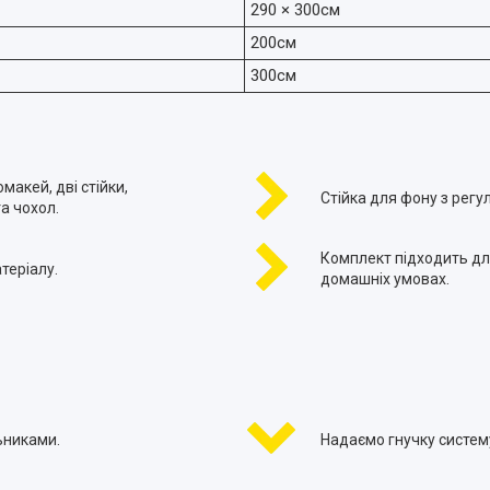
290 × 300см
200см
300см
акей, дві стійки,
Стійка для фону з регу
а чохол.
Комплект підходить для
теріалу.
домашніх умовах.
ьниками.
Надаємо гнучку систему