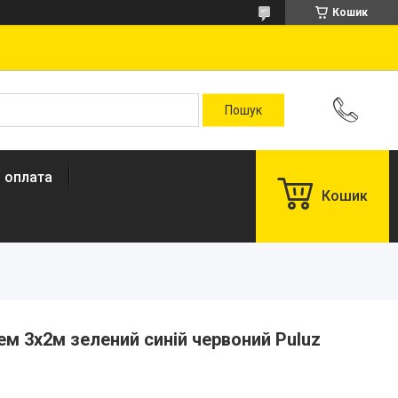
Кошик
і оплата
Кошик
м 3x2м зелений синій червоний Puluz