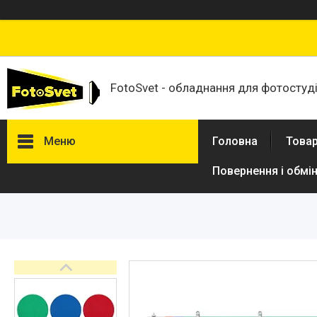
FotoSvet - обладнання для фотостудій
Меню
Головна
Товар
Повернення і обмі
Товари та послуги
Стійки та тримачі фонів
Студійні фони
Студійні стійки
Софтбокси
Студійні парасольки
Студійне світло
Лампи для постійного та