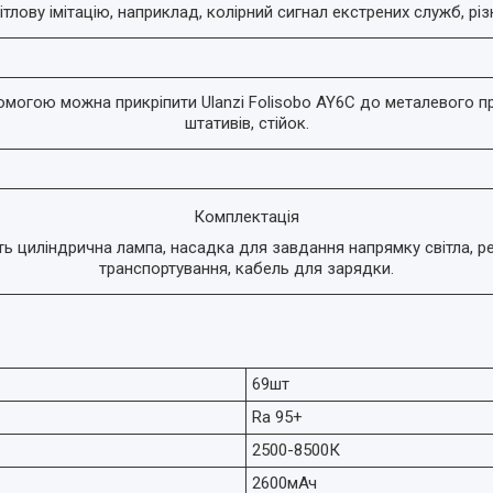
ітлову імітацію, наприклад, колірний сигнал екстрених служб, різні
опомогою можна прикріпити Ulanzi Folisobo AY6C до металевого п
штативів, стійок.
Комплектація
ть циліндрична лампа, насадка для завдання напрямку світла, р
транспортування, кабель для зарядки.
69шт
Ra 95+
2500-8500К
2600мАч