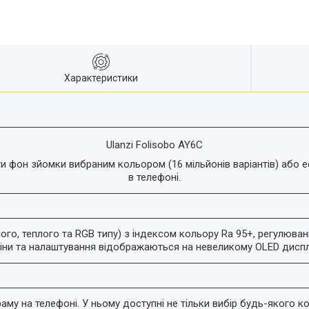
Характеристики
Ulanzi Folisobo AY6C
 фон зйомки вибраним кольором (16 мільйонів варіантів) або 
в телефоні.
ого, теплого та RGB типу) з індексом кольору Ra 95+, регулюванн
іни та налаштування відображаються на невеликому OLED диспл
у на телефоні. У ньому доступні не тільки вибір будь-якого ко