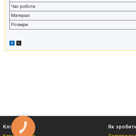
Час роботи
Матеріал
Розміри
Клієнтам
Як зробит
КНОПКА
ЗВ'ЯЗКУ
Каталог товарів
Доставка та 