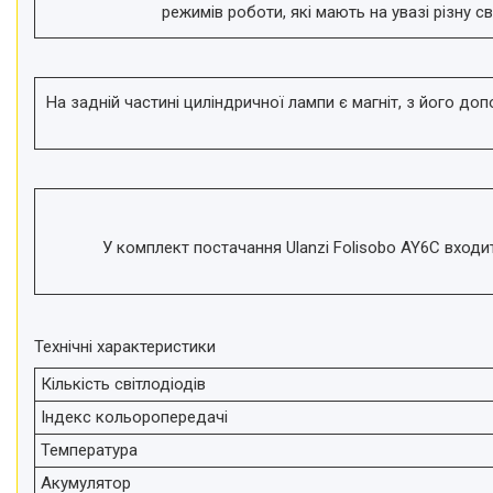
телефонів і смартфонів
режимів роботи, які мають на увазі різну св
Товари для дому
Відеоогляди наших клієнтів
На задній частині циліндричної лампи є магніт, з його д
Знижки
Сертифікати
У комплект постачання Ulanzi Folisobo AY6C входи
Технічні характеристики
Кількість світлодіодів
Індекс кольоропередачі
Температура
Акумулятор