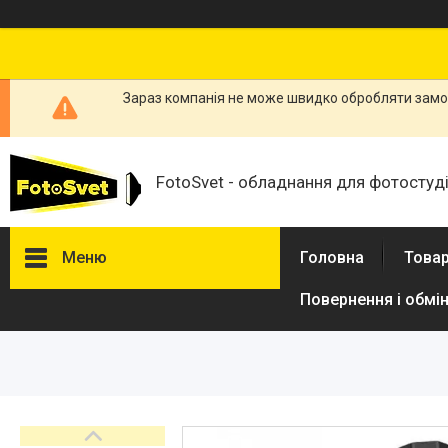
Зараз компанія не може швидко обробляти замов
FotoSvet - обладнання для фотостудій
Меню
Головна
Товар
Повернення і обмі
Товари та послуги
Стійки та тримачі фонів
Студійні фони
Студійні стійки
Софтбокси