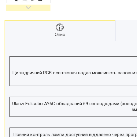
відеокамер
Стедіками, стабілізатори
Моноподи
Набір для блогера
Опис
Лінзи-об'єктиви для
смартфонів, фільтри
Оптика для спостережень
Сумки для студійного
обладнання
Циліндричний RGB освітлювач надає можливість заповнити
Перехідники для фототехніки і
адаптери
Мікрофони, стійки, пантографи
Міні вітрові машини
Генератори диму
Ulanzi Folisobo AY6C обладнаний 69 світлодіодами (холодн
зм
Аксесуари для фото-
відеозйомки
Кріплення
Аксесуари для мобільних
Повний контроль лампи доступний віддалено через програм