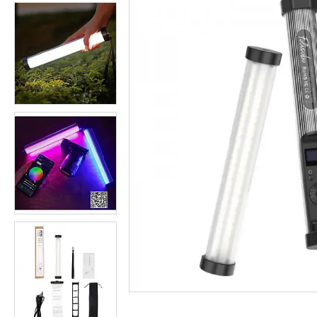
Студійні парасольки
Студійне світло
Лампи для постійного та
імпульсного світла
Набори постійного світла для
фото і відео
Набори імпульсного світла
Фото відбивачі, тримачі для
відбивачів
Поворотні столики
Все для предметної зйомки
Лайтбокси, фотобокси
Кільцеві лампи, товари для
блогерів
Світлодіодні LED-панель,
відеосвітло
Підсвічування, накамерне
світло
Штативи для фотоапаратів і