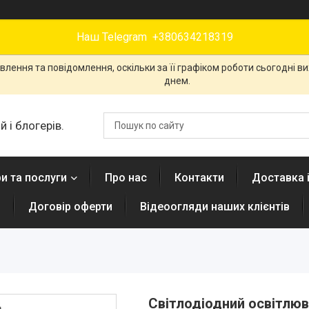
Наш Telegram +380634218319
лення та повідомлення, оскільки за її графіком роботи сьогодні 
днем.
 і блогерів.
и та послуги
Про нас
Контакти
Доставка 
н
Договір оферти
Відеоогляди наших клієнтів
Світлодіодний освітлюв