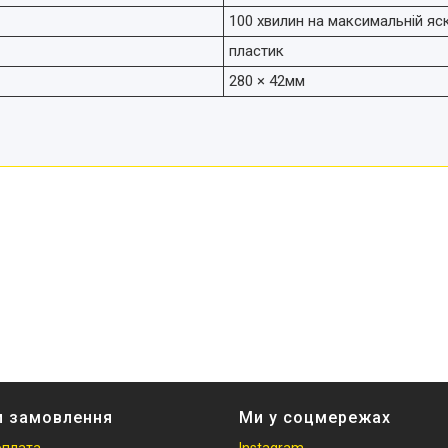
100 хвилин на максимальній яс
пластик
280 × 42мм
и замовлення
Ми у соцмережах
оплата
Instagram