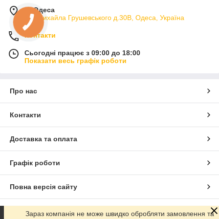
м. Одеса
вул.Михайла Грушевського д.30В, Одеса, Україна
Контакти
Сьогодні працює з 09:00 до 18:00
Показати весь графік роботи
Про нас
Контакти
Доставка та оплата
Графік роботи
Повна версія сайту
Сайт створено на маркетплейсі
Prom.ua
Зараз компанія не може швидко обробляти замовлення та