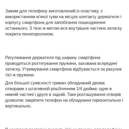
Зажим для телефону виготовлений із пластику, з
використанням м'якої гуми на місцях контакту держателя і
корпусу смартфона для запобігання пошкодження
останнього. З тією ж метою вся внутрішня частина затиску
покрита пенопоролоном.
Регулювання держателя під ширину смартфона
проводиться розтягування пружини, захована всередині
затиску. Утримування смартфона відбувається за рахунок
тієї ж пружини.
Для більшої сумісності тримач обладнаний двома
отворами з штативной різьбленням 1/4 дюйма: одне в
нижній частині і друге в задній. Таке розташування отворів
дозволяє закріпити телефон на обладнанні горизонтально і
вертикально.