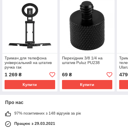
Тримач для телефона
Перехідник 3/8 1/4 на
Трим
універсальний на штатив
штатив Puluz PU238
теле
ручка гак
Ulan
MagSafe Ulanzi SK29 M101
1 269
69
479
₴
₴
Купити
Купити
Про нас
97% позитивних з 148 відгуків за рік
Працює з 29.03.2021