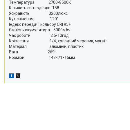
Відеоогляди наших клієнтів
Температура 2700-8500К
Кількість світлодіодів 158
Яскравість 3200люкс
Знижки
Кут свічення 120°
Сертифікати
Індекс передачі кольору CRI 95+
Ємність акумулятора 5000мАч
Час роботи 2.5-10год
Кріплення 1/4, холодний черевик, магніт
Матеріал алюміній, пластик
Вага 269г
Розміри 143×71×15мм