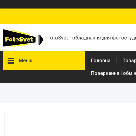
FotoSvet - обладнання для фотостудій
Меню
Головна
Товар
Повернення і обмі
Товари та послуги
Стійки та тримачі фонів
Студійні фони
Студійні стійки
Софтбокси
Студійні парасольки
Студійне світло
Лампи для постійного та