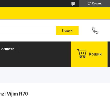
Кошик
і оплата
Кошик
zi Vijim R70