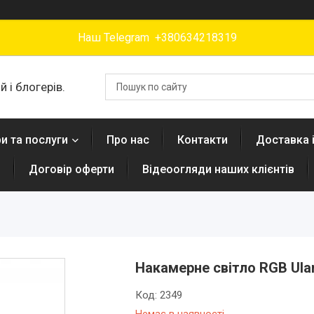
Наш Telegram +380634218319
 і блогерів.
и та послуги
Про нас
Контакти
Доставка 
н
Договір оферти
Відеоогляди наших клієнтів
Накамерне світло RGB Ulan
Код:
2349