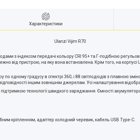
Характеристики
Ulanzi Vijim R70
іодами з індексом передачі кольору CRI 95+ та Г-подібною регуль
жно від пристрою, на яку вона встановлена. Крім того, на корпусі Ul
у по одному градусу в спектрі 360, і 88 світлодіодів з плавною змі
 відповідності іншим зовнішнім джерелам. Усі налаштування відоб
з підтримкою технології швидкого заряджання. Ємності акумулятора
ібним кріпленням, адаптер холодний черевик, кабель USB Type-C.