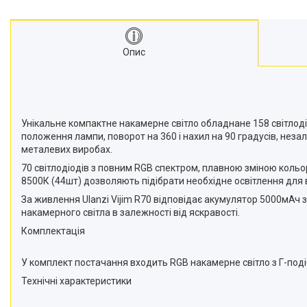
Моноподи
Набір для блогера
Лінзи-об'єктиви для
Опис
смартфонів, фільтри
Оптика для спостережень
Сумки для студійного
обладнання
Перехідники для фототехніки і
Унікальне компактне накамерне світло обладнане 158 світлод
адаптери
положення лампи, поворот на 360 і нахил на 90 градусів, незале
металевих виробах.
Мікрофони, стійки, пантографи
70 світлодіодів з повним RGB спектром, плавною зміною кольор
Міні вітрові машини
8500К (44шт) дозволяють підібрати необхідне освітлення для
Генератори диму
За живлення Ulanzi Vijim R70 відповідає акумулятор 5000мАч 
Аксесуари для фото-
накамерного світла в залежності від яскравості.
відеозйомки
Комплектація
Кріплення
Аксесуари для мобільних
У комплект постачання входить RGB накамерне світло з Г-под
телефонів і смартфонів
Технічні характеристики
Товари для дому