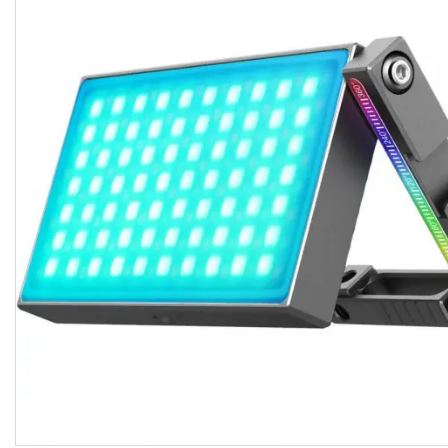
імпульсного світла
Набори постійного світла для
фото і відео
Набори імпульсного світла
Фото відбивачі, тримачі для
відбивачів
Поворотні столики
Все для предметної зйомки
Лайтбокси, фотобокси
Кільцеві лампи, товари для
блогерів
Світлодіодні LED-панель,
відеосвітло
Підсвічування, накамерне
світло
Штативи для фотоапаратів і
відеокамер
Стедіками, стабілізатори