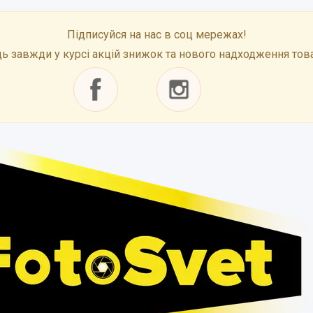
Підписуйся на нас в соц мережах!
ь завжди у курсі акцій знижок та нового надходження тов