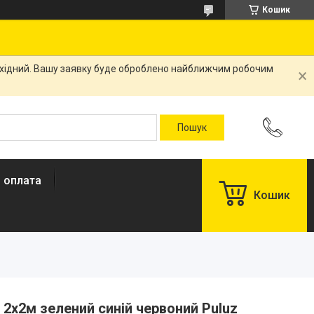
Кошик
вихідний. Вашу заявку буде оброблено найближчим робочим
і оплата
Кошик
2x2м зелений синій червоний Puluz