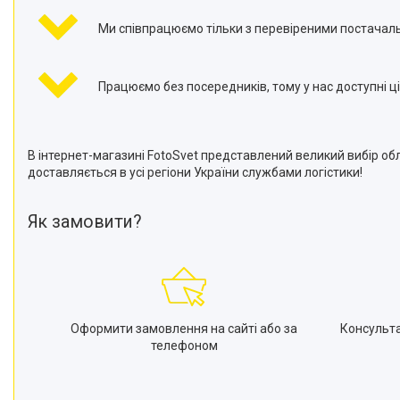
Ми співпрацюємо тільки з перевіреними постачал
Працюємо без посередників, тому у нас доступні ці
В інтернет-магазині FotoSvet представлений великий вибір об
доставляється в усі регіони України службами логістики!
Як замовити?
Оформити замовлення на сайті або за
Консульт
телефоном