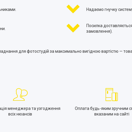
ьниками.
Надаємо гнучку систему
Посилка доставляється
ни.
замовлення).
ладнання для фотостудій за максимально вигідною вартістю — товар
ація менеджера та узгодження
Оплата будь-яким зручним с
всіх нюансів
вказаним на сайті