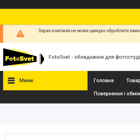
Зараз компанія не може швидко обробляти замов
FotoSvet - обладнання для фотостудій
Меню
Головна
Товар
Повернення і обмі
Товари та послуги
Стійки та тримачі фонів
Студійні фони
Студійні стійки
Софтбокси