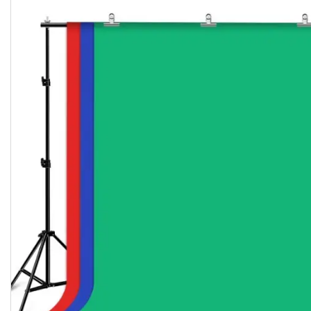
Студійні парасольки
Студійне світло
Лампи для постійного та
імпульсного світла
Набори постійного світла для
фото і відео
Набори імпульсного світла
Фото відбивачі, тримачі для
відбивачів
Поворотні столики
Все для предметної зйомки
Лайтбокси, фотобокси
Кільцеві лампи, товари для
блогерів
Світлодіодні LED-панель,
відеосвітло
Підсвічування, накамерне
світло
Штативи для фотоапаратів і