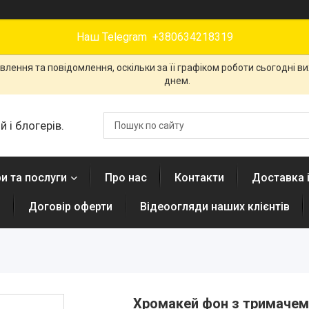
Наш Telegram +380634218319
лення та повідомлення, оскільки за її графіком роботи сьогодні 
днем.
 і блогерів.
и та послуги
Про нас
Контакти
Доставка 
н
Договір оферти
Відеоогляди наших клієнтів
Хромакей фон з тримачем 