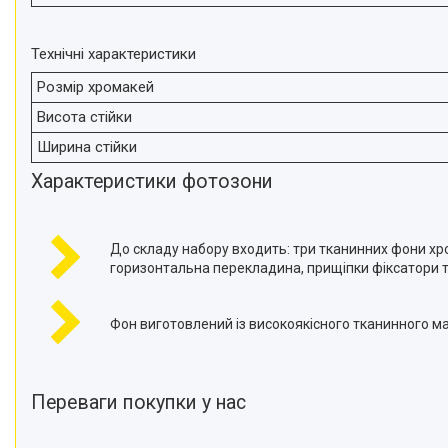
телефонів і смартфонів
Товари для дому
Технічні характеристики
Відеоогляди наших клієнтів
Розмір хромакей
Знижки
Висота стійки
Сертифікати
Ширина стійки
Характеристики фотозони
До складу набору входить: три тканинних фони хром
горизонтальна перекладина, прищіпки фіксатори т
Фон виготовлений із високоякісного тканинного ма
Переваги покупки у нас