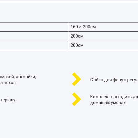
160 × 200см
200см
200см
акей, дві стійки,
Стійка для фону з регу
а чохол.
Комплект підходить для
теріалу.
домашніх умовах.