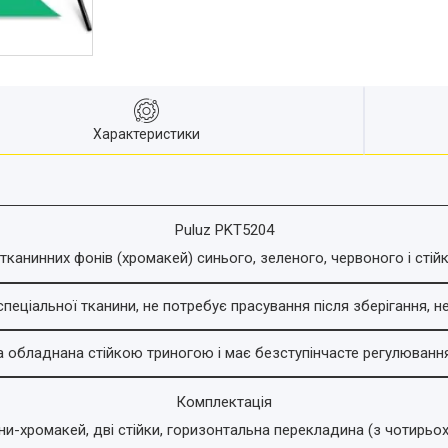
Характеристики
Puluz PKT5204
тканинних фонів (хромакей) синього, зеленого, червоного і стій
пеціальної тканини, не потребує прасування після зберігання, н
а обладнана стійкою триногою і має безступінчасте регулювання
Комплектац
і
я
и-хромакей, дві стійки, горизонтальна перекладина (з чотирьох 