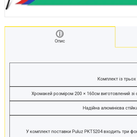
відеокамер
Стедіками, стабілізатори
Моноподи
Набір для блогера
Лінзи-об'єктиви для
Опис
смартфонів, фільтри
Оптика для спостережень
Сумки для студійного
обладнання
Перехідники для фототехніки і
адаптери
Комплект із трьох 
Мікрофони, стійки, пантографи
Хромакей розміром 200 × 160см виготовлений зі с
Міні вітрові машини
Генератори диму
Надійна алюмінієва стійк
Аксесуари для фото-
відеозйомки
Кріплення
У комплект поставки Puluz PKT5204 входить три фон
Аксесуари для мобільних